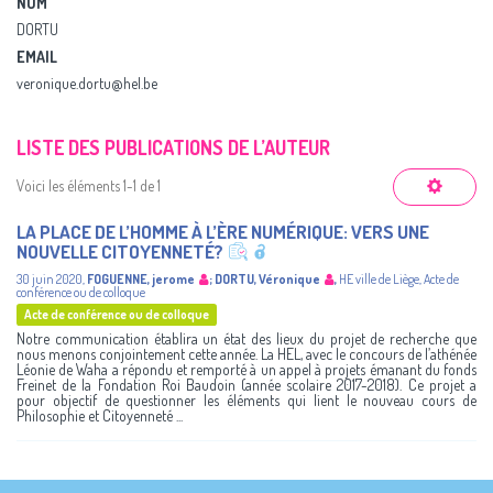
NOM
DORTU
EMAIL
veronique.dortu@hel.be
LISTE DES PUBLICATIONS DE L’AUTEUR
Voici les éléments 1-1 de 1
LA PLACE DE L’HOMME À L’ÈRE NUMÉRIQUE: VERS UNE
NOUVELLE CITOYENNETÉ?
30 juin 2020
,
FOGUENNE, jerome
;
DORTU, Véronique
,
HE ville de Liège
,
Acte de
conférence ou de colloque
Acte de conférence ou de colloque
Notre communication établira un état des lieux du projet de recherche que
nous menons conjointement cette année. La HEL, avec le concours de l’athénée
Léonie de Waha a répondu et remporté à un appel à projets émanant du fonds
Freinet de la Fondation Roi Baudoin (année scolaire 2017-2018). Ce projet a
pour objectif de questionner les éléments qui lient le nouveau cours de
Philosophie et Citoyenneté ...