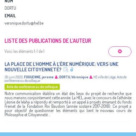
NOM
DORTU
EMAIL
veronique.dortu@hel.be
LISTE DES PUBLICATIONS DE L’AUTEUR
Voici les éléments 1-1 de 1
LA PLACE DE L’HOMME À L’ÈRE NUMÉRIQUE: VERS UNE
NOUVELLE CITOYENNETÉ?
30 juin 2020
,
FOGUENNE, jerome
;
DORTU, Véronique
,
HE ville de Liège
,
Acte de
conférence ou de colloque
Acte de conférence ou de colloque
Notre communication établira un état des lieux du projet de recherche que
nous menons conjointement cette année. La HEL, avec le concours de l’athénée
Léonie de Waha a répondu et remporté à un appel à projets émanant du fonds
Freinet de la Fondation Roi Baudoin (année scolaire 2017-2018). Ce projet a
pour objectif de questionner les éléments qui lient le nouveau cours de
Philosophie et Citoyenneté ...