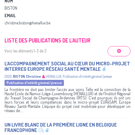
NOM
BISTON
EMAIL
christine.biston@henallux.be
LISTE DES PUBLICATIONS DE L’AUTEUR
Voici les éléments 1-3 de 3
L’ACCOMPAGNEMENT SOCIAL AU CŒUR DU MICRO-PROJET
INTERREG EUROPE RÉSEAU SANTÉ MENTALE
2020
,
BISTON, Christine
,
HENALLUX
,
Publication d'intérêt général/presse
Publication d'intérêt général/presse
La frontière ne doit pas limiter l’accès aux soins. Telle est la conviction de la
Haute Ecole de Namur-Liège-Luxembourg (HENALLUX) et de l’Institut Régional
du Travail Social de Champagne-Ardennes (IRTS). C’est pourquoi ils ont uni
leurs forces et leurs compétences dans le micro-projet EURéSAM, Europe
Réseau Santé Mentale. L’équipe du projet s’est mobilisée pour développer un
réseau de ...
UN LIVRE BLANC DE LA PREMIÈRE LIGNE EN BELGIQUE
FRANCOPHONE