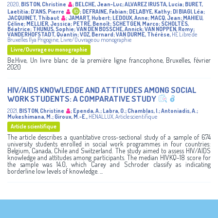
2020
,
BISTON, Christine
;
BELCHE, Jean-Luc
;
ALVAREZ IRUSTA, Lucia
;
BURET,
Laetitia
;
D'ANS, Pierre
;
DEFRAINE, Fabian
;
DELABYE, Kathy
;
DI BIAGI, Léa
;
JACQUINET, Thibaut
;
JAMART, Hubert
;
LEDOUX, Anne
;
MACQ, Jean
;
MAHIEU,
Céline
;
MELLIER, Jessica
;
PETRÉ, Benoît
;
SCHETGEN, Marco
;
SCHOLTÈS,
Béatrice
;
THUNUS, Sophie
;
VAN DEN BOSSCHE, Annick
;
VAN NOPPEN, Romy
;
VANDERHOFSTADT, Quantin
;
VOZ, Bernard
;
VAN DURME, Thérèse
,
HE Libre de
Bruxelles Ilya Prigogine
,
Livre/Ouvrage ou monographie
Livre/Ouvrage ou monographie
Be.Hive, Un livre blanc de la première ligne francophone, Bruxelles, février
2020
HIV/AIDS KNOWLEDGE AND ATTITUDES AMONG SOCIAL
WORK STUDENTS: A COMPARATIVE STUDY
2021
,
BISTON, Christine
;
Ependa, A.
;
Labra, O.
;
Chamblas, I.
;
Antoniadis, A.
;
Mukeshimana, M.
;
Giroux, M.-E.
,
HENALLUX
,
Article scientifique
Article scientifique
The article describes a quantitative cross-sectional study of a sample of 674
university students enrolled in social work programmes in four countries:
Belgium, Canada, Chile and Switzerland. The study aimed to assess HIV/AIDS
knowledge and attitudes among participants. The median HIVKQ-18 score for
the sample was 14.0, which Carey and Schroder classify as indicating
borderline low levels of knowledge. ...