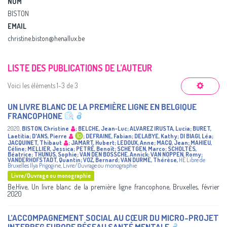
NOM
BISTON
EMAIL
christine.biston@henallux.be
LISTE DES PUBLICATIONS DE L’AUTEUR
Voici les éléments 1-3 de 3
UN LIVRE BLANC DE LA PREMIÈRE LIGNE EN BELGIQUE
FRANCOPHONE
2020
,
BISTON, Christine
;
BELCHE, Jean-Luc
;
ALVAREZ IRUSTA, Lucia
;
BURET,
Laetitia
;
D'ANS, Pierre
;
DEFRAINE, Fabian
;
DELABYE, Kathy
;
DI BIAGI, Léa
;
JACQUINET, Thibaut
;
JAMART, Hubert
;
LEDOUX, Anne
;
MACQ, Jean
;
MAHIEU,
Céline
;
MELLIER, Jessica
;
PETRÉ, Benoît
;
SCHETGEN, Marco
;
SCHOLTÈS,
Béatrice
;
THUNUS, Sophie
;
VAN DEN BOSSCHE, Annick
;
VAN NOPPEN, Romy
;
VANDERHOFSTADT, Quantin
;
VOZ, Bernard
;
VAN DURME, Thérèse
,
HE Libre de
Bruxelles Ilya Prigogine
,
Livre/Ouvrage ou monographie
Livre/Ouvrage ou monographie
Be.Hive, Un livre blanc de la première ligne francophone, Bruxelles, février
2020
L’ACCOMPAGNEMENT SOCIAL AU CŒUR DU MICRO-PROJET
INTERREG EUROPE RÉSEAU SANTÉ MENTALE