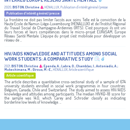
2020
,
BISTON, Christine
,
HENALLUX
,
Publication d'intérêt général/presse
Publication d'intérêt général/presse
La frontière ne doit pas limiter l’accès aux soins. Telle est la conviction de la
Haute Ecole de Namur-Liège-Luxembourg (HENALLUX) et de l’Institut Régional
du Travail Social de Champagne-Ardennes (IRTS). C’est pourquoi ils ont uni
leurs forces et leurs compétences dans le micro-projet EURéSAM, Europe
Réseau Santé Mentale. L’équipe du projet s’est mobilisée pour développer un
réseau de ...
HIV/AIDS KNOWLEDGE AND ATTITUDES AMONG SOCIAL
WORK STUDENTS: A COMPARATIVE STUDY
2021
,
BISTON, Christine
;
Ependa, A.
;
Labra, O.
;
Chamblas, I.
;
Antoniadis, A.
;
Mukeshimana, M.
;
Giroux, M.-E.
,
HENALLUX
,
Article scientifique
Article scientifique
The article describes a quantitative cross-sectional study of a sample of 674
university students enrolled in social work programmes in four countries:
Belgium, Canada, Chile and Switzerland. The study aimed to assess HIV/AIDS
knowledge and attitudes among participants. The median HIVKQ-18 score for
the sample was 14.0, which Carey and Schroder classify as indicating
borderline low levels of knowledge. ...