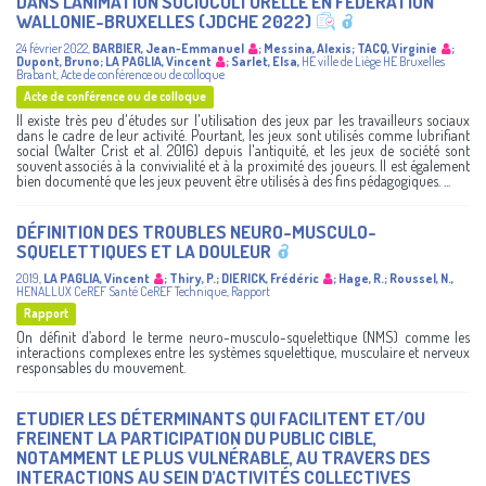
DANS L'ANIMATION SOCIOCULTURELLE EN FÉDÉRATION
WALLONIE-BRUXELLES (JDCHE 2022)
24 février 2022
,
BARBIER, Jean-Emmanuel
;
Messina, Alexis
;
TACQ, Virginie
;
Dupont, Bruno
;
LA PAGLIA, Vincent
;
Sarlet, Elsa
,
HE ville de Liège
HE Bruxelles
Brabant
,
Acte de conférence ou de colloque
Acte de conférence ou de colloque
Il existe très peu d'études sur l'utilisation des jeux par les travailleurs sociaux
dans le cadre de leur activité. Pourtant, les jeux sont utilisés comme lubrifiant
social (Walter Crist et al. 2016) depuis l'antiquité, et les jeux de société sont
souvent associés à la convivialité et à la proximité des joueurs. Il est également
bien documenté que les jeux peuvent être utilisés à des fins pédagogiques. ...
DÉFINITION DES TROUBLES NEURO-MUSCULO-
SQUELETTIQUES ET LA DOULEUR
2019
,
LA PAGLIA, Vincent
;
Thiry, P.
;
DIERICK, Frédéric
;
Hage, R.
;
Roussel, N.
,
HENALLUX
CeREF Santé
CeREF Technique
,
Rapport
Rapport
On définit d’abord le terme neuro-musculo-squelettique (NMS) comme les
interactions complexes entre les systèmes squelettique, musculaire et nerveux
responsables du mouvement.
ETUDIER LES DÉTERMINANTS QUI FACILITENT ET/OU
FREINENT LA PARTICIPATION DU PUBLIC CIBLE,
NOTAMMENT LE PLUS VULNÉRABLE, AU TRAVERS DES
INTERACTIONS AU SEIN D’ACTIVITÉS COLLECTIVES