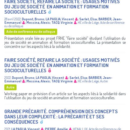
FAIRE SOCIÉTÉ​, REFAIRE LA SOCIÉTÉ : USAGES MOTIVÉS
DU JEU DE SOCIÉTÉ ​ EN ANIMATION ET FORMATION
SOCIOCULTURELLES​
28 avril 2022
,
Dupont, Bruno
;
LA PAGLIA, Vincent
;
Sarlet, Elsa
;
BARBIER, Jean-
Emmanuel
;
Messina, Alexis
;
TACQ, Virginie
,
HE ville de Liège
,
Acte de conférence
ou de colloque
Acte de conférence ou de colloque
Présentation orale liée au projet FRHE "Faire société" étudiant l'utilisation du
jeu de société en animation et formation socioculturelles. La présentation se
concentre sur les aspects liés à la solidarité.
FAIRE SOCIÉTÉ​, REFAIRE LA SOCIÉTÉ : USAGES MOTIVÉS
DU JEU DE SOCIÉTÉ ​ EN ANIMATION ET FORMATION
SOCIOCULTURELLES​
2022
,
Dupont, Bruno
;
LA PAGLIA, Vincent
;
Sarlet, Elsa
;
BARBIER, Jean-
Emmanuel
;
Messina, Alexis
;
TACQ, Virginie
,
HE ville de Liège
,
Autre
Autre
Working paper en prévision d'un article sur les aspects liés à la solidarité dans
l'utilisation du jeu de société en animation et formation socioculturelles.
GRANDE PRÉCARITÉ. COMPRÉHENSION DES CONCEPTS
DANS LEUR COMPLEXITÉ : LA PRÉCARITÉ ET SES
CONSÉQUENCES
2021
,
LA PAGLIA, Vincent
;
PIERRE, Amélie
,
HENALLUX
,
Acte de conférence ou de