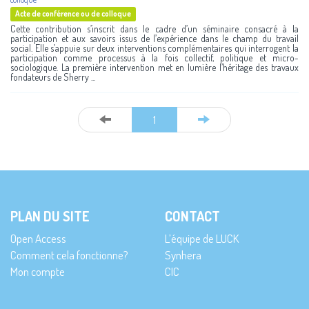
Acte de conférence ou de colloque
Cette contribution s’inscrit dans le cadre d’un séminaire consacré à la
participation et aux savoirs issus de l’expérience dans le champ du travail
social. Elle s’appuie sur deux interventions complémentaires qui interrogent la
participation comme processus à la fois collectif, politique et micro-
sociologique. La première intervention met en lumière l’héritage des travaux
fondateurs de Sherry ...
1
PLAN DU SITE
CONTACT
Open Access
L’équipe de LUCK
Comment cela fonctionne?
Synhera
Mon compte
CIC