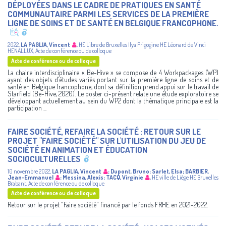
DÉPLOYÉES DANS LE CADRE DE PRATIQUES EN SANTÉ
COMMUNAUTAIRE PARMI LES SERVICES DE LA PREMIÈRE
LIGNE DE SOINS ET DE SANTÉ EN BELGIQUE FRANCOPHONE.
2022
,
LA PAGLIA, Vincent
,
HE Libre de Bruxelles Ilya Prigogine
HE Léonard de Vinci
HENALLUX
,
Acte de conférence ou de colloque
Acte de conférence ou de colloque
La chaire interdisciplinaire « Be-Hive » se compose de 4 Workpackages (WP)
ayant des objets d’études variés portant sur la première ligne de soins et de
santé en Belgique francophone, dont sa définition prend appui sur le travail de
Starfield (Be-Hive, 2020). Le poster ci-présent relate une étude exploratoire se
développant actuellement au sein du WP2 dont la thématique principale est la
participation ...
FAIRE SOCIÉTÉ, REFAIRE LA SOCIÉTÉ : RETOUR SUR LE
PROJET "FAIRE SOCIÉTÉ" SUR L'UTILISATION DU JEU DE
SOCIÉTÉ EN ANIMATION ET ÉDUCATION
SOCIOCULTURELLES
10 novembre 2022
,
LA PAGLIA, Vincent
;
Dupont, Bruno
;
Sarlet, Elsa
;
BARBIER,
Jean-Emmanuel
;
Messina, Alexis
;
TACQ, Virginie
,
HE ville de Liège
HE Bruxelles
Brabant
,
Acte de conférence ou de colloque
Acte de conférence ou de colloque
Retour sur le projet "Faire société" financé par le fonds FRHE en 2021-2022.