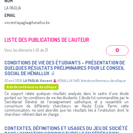
NOM
LA PAGLIA
EMAIL
vincent.lapaglia@henallux.be
LISTE DES PUBLICATIONS DE L’AUTEUR
Voici les éléments 1-10 de 31
CONDITIONS DE VIE DES ÉTUDIANTS – PRÉSENTATION DE
QUELQUES RÉSULTATS PRÉLIMINAIRES POUR LE CONSEIL
SOCIAL DE HÉNALLUX
02 avril 2026
,
LA PAGLIA, Vincent
,
HENALLUX
FoRS
,
Acte de conférence ou de colloque
Acte de conférence ou de colloque
Ce support relate quelques résultats analysés dans le cadre d'une étude
portant sur les conditions de vie des étudiants. L'étude fut commanditée par le
Secrétariat Général de l'enseignement catholique, et a rassemblé un
consortium de différents chercheurs en Haute Ecole. Parmi cette
communication, ne sont abordés que les résultats liés à l'institution dont le
chercheur référent était en charge ...
CONTEXTES, DÉFINITIONS ET USAGES DU JEU DE SOCIÉTÉ