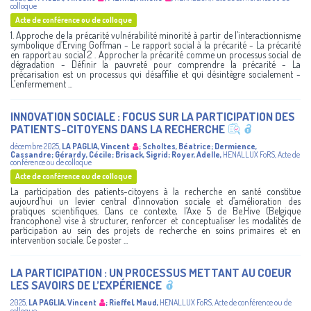
colloque
Acte de conférence ou de colloque
1. Approche de la précarité vulnérabilité minorité à partir de l’interactionnisme
symbolique d’Erving Goffman - Le rapport social à la précarité - La précarité
en rapport au social 2 . Approcher la précarité comme un processus social de
dégradation - Définir la pauvreté pour comprendre la précarité - La
précarisation est un processus qui désaffilie et qui désintègre socialement -
L’enfermement ...
INNOVATION SOCIALE : FOCUS SUR LA PARTICIPATION DES
PATIENTS-CITOYENS DANS LA RECHERCHE
décembre 2025
,
LA PAGLIA, Vincent
;
Scholtes, Béatrice
;
Dermience,
Cassandre
;
Gérardy, Cécile
;
Brisack, Sigrid
;
Royer, Adelle
,
HENALLUX
FoRS
,
Acte de
conférence ou de colloque
Acte de conférence ou de colloque
La participation des patients-citoyens à la recherche en santé constitue
aujourd’hui un levier central d’innovation sociale et d’amélioration des
pratiques scientifiques. Dans ce contexte, l’Axe 5 de Be.Hive (Belgique
francophone) vise à structurer, renforcer et conceptualiser les modalités de
participation au sein des projets de recherche en soins primaires et en
intervention sociale. Ce poster ...
LA PARTICIPATION : UN PROCESSUS METTANT AU COEUR
LES SAVOIRS DE L’EXPÉRIENCE
2025
,
LA PAGLIA, Vincent
;
Rieffel, Maud
,
HENALLUX
FoRS
,
Acte de conférence ou de
colloque