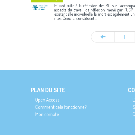
Faisant suite à la réflexion des MC sur l’accompa
aspects du travail de réflexion mené par l’UCP 
existentielle individuelle, la mort est également un
rites. Ceux-ci constituent ...
1
PLAN DU SITE
CO
Open Access
L
Comment cela fonctionne?
S
Mon compte
C