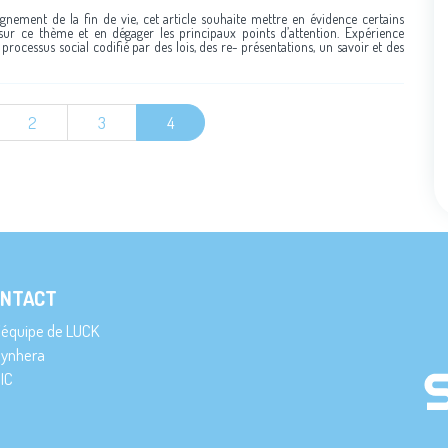
gnement de la fin de vie, cet article souhaite mettre en évidence certains
sur ce thème et en dégager les principaux points d’attention. Expérience
 processus social codifié par des lois, des re- présentations, un savoir et des
2
3
4
NTACT
’équipe de LUCK
ynhera
IC