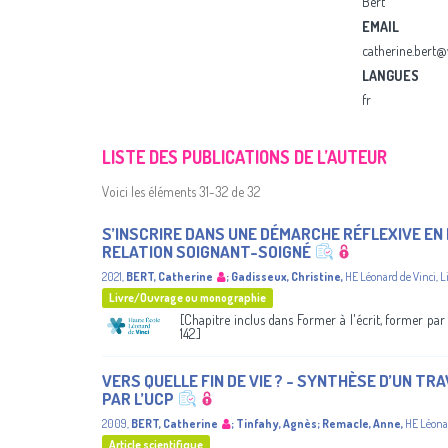
Bert
EMAIL
catherine.bert@
LANGUES
fr
LISTE DES PUBLICATIONS DE L’AUTEUR
Voici les éléments 31-32 de 32
S’INSCRIRE DANS UNE DÉMARCHE RÉFLEXIVE E
RELATION SOIGNANT-SOIGNÉ
2021
,
BERT, Catherine
;
Gadisseux, Christine
,
HE Léonard de Vinci
,
L
Livre/Ouvrage ou monographie
[Chapitre inclus dans Former à l'écrit, former par l
142.]
VERS QUELLE FIN DE VIE ? - SYNTHÈSE D’UN TR
PAR L’UCP
2009
,
BERT, Catherine
;
Tinfahy, Agnès
;
Remacle, Anne
,
HE Léona
Article scientifique