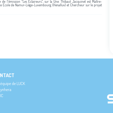
 de l'émission "Les Eclaireurs", sur la Une. Thibaut Jacquinet est Maître-
aute Ecole de Namur-Liège-Luxembourg (Henallux) et Chercheur sur le projet
NTACT
’équipe de LUCK
ynhera
IC