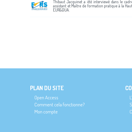
Thibaut Jacquinet a été interviewé dans le cadre
assistant et Maître de formation pratique à la H
EUR&QUA.
PLAN DU SITE
CO
Open Access
L
Comment cela fonctionne?
S
Mon compte
C