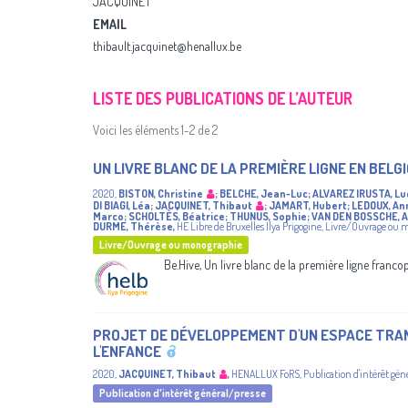
JACQUINET
EMAIL
thibault.jacquinet@henallux.be
LISTE DES PUBLICATIONS DE L’AUTEUR
Voici les éléments 1-2 de 2
UN LIVRE BLANC DE LA PREMIÈRE LIGNE EN BEL
2020
,
BISTON, Christine
;
BELCHE, Jean-Luc
;
ALVAREZ IRUSTA, Lu
DI BIAGI, Léa
;
JACQUINET, Thibaut
;
JAMART, Hubert
;
LEDOUX, An
Marco
;
SCHOLTÈS, Béatrice
;
THUNUS, Sophie
;
VAN DEN BOSSCHE, A
DURME, Thérèse
,
HE Libre de Bruxelles Ilya Prigogine
,
Livre/Ouvrage ou 
Livre/Ouvrage ou monographie
Be.Hive, Un livre blanc de la première ligne franco
PROJET DE DÉVELOPPEMENT D'UN ESPACE TRA
L'ENFANCE
2020
,
JACQUINET, Thibaut
,
HENALLUX
FoRS
,
Publication d'intérêt gén
Publication d'intérêt général/presse