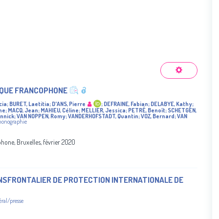
GIQUE FRANCOPHONE
cia
;
BURET, Laetitia
;
D'ANS, Pierre
;
DEFRAINE, Fabian
;
DELABYE, Kathy
;
ne
;
MACQ, Jean
;
MAHIEU, Céline
;
MELLIER, Jessica
;
PETRÉ, Benoît
;
SCHETGEN,
nnick
;
VAN NOPPEN, Romy
;
VANDERHOFSTADT, Quantin
;
VOZ, Bernard
;
VAN
monographie
phone, Bruxelles, février 2020
NSFRONTALIER DE PROTECTION INTERNATIONALE DE
éral/presse