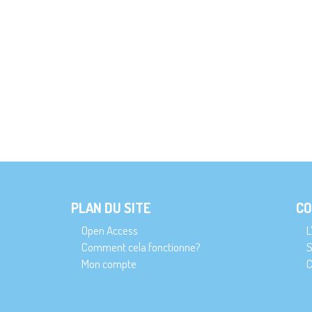
PLAN DU SITE
CO
Open Access
L
Comment cela fonctionne?
S
Mon compte
C