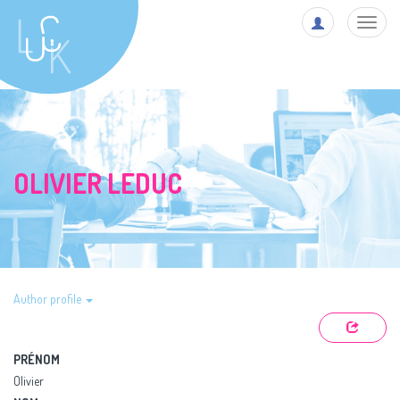
Toggl
navig
OLIVIER LEDUC
Author profile
PRÉNOM
Olivier