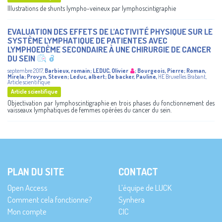
Illustrations de shunts lympho-veineux par lymphoscintigraphie
EVALUATION DES EFFETS DE L’ACTIVITÉ PHYSIQUE SUR LE
SYSTÈME LYMPHATIQUE DE PATIENTES AVEC
LYMPHOEDÈME SECONDAIRE À UNE CHIRURGIE DE CANCER
DU SEIN
septembre 2017
,
Barbieux, romain
;
LEDUC, Olivier
;
Bourgeois, Pierre
;
Roman,
Mirela
;
Provyn, Steven
;
Leduc, albert
;
De backer, Pauline
,
HE Bruxelles Brabant
,
Article scientifique
Article scientifique
Objectivation par lymphoscintigraphie en trois phases du fonctionnement des
vaisseaux lymphatiques de femmes opérées du cancer du sein.
PLAN DU SITE
CONTACT
Open Access
L’équipe de LUCK
Comment cela fonctionne?
Synhera
Mon compte
CIC