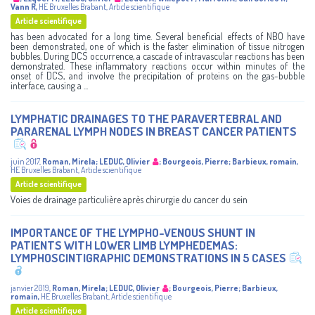
Vann R
,
HE Bruxelles Brabant
,
Article scientifique
Article scientifique
has been advocated for a long time. Several beneficial effects of NBO have
been demonstrated, one of which is the faster elimination of tissue nitrogen
bubbles. During DCS occurrence, a cascade of intravascular reactions has been
demonstrated. These inflammatory reactions occur within minutes of the
onset of DCS, and involve the precipitation of proteins on the gas-bubble
interface, causing a ...
LYMPHATIC DRAINAGES TO THE PARAVERTEBRAL AND
PARARENAL LYMPH NODES IN BREAST CANCER PATIENTS
juin 2017
,
Roman, Mirela
;
LEDUC, Olivier
;
Bourgeois, Pierre
;
Barbieux, romain
,
HE Bruxelles Brabant
,
Article scientifique
Article scientifique
Voies de drainage particulière après chirurgie du cancer du sein
IMPORTANCE OF THE LYMPHO-VENOUS SHUNT IN
PATIENTS WITH LOWER LIMB LYMPHEDEMAS:
LYMPHOSCINTIGRAPHIC DEMONSTRATIONS IN 5 CASES
janvier 2019
,
Roman, Mirela
;
LEDUC, Olivier
;
Bourgeois, Pierre
;
Barbieux,
romain
,
HE Bruxelles Brabant
,
Article scientifique
Article scientifique