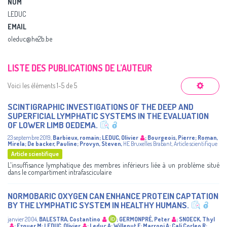
NOM
LEDUC
EMAIL
oleduc@he2b.be
LISTE DES PUBLICATIONS DE L’AUTEUR
Voici les éléments 1-5 de 5
SCINTIGRAPHIC INVESTIGATIONS OF THE DEEP AND
SUPERFICIAL LYMPHATIC SYSTEMS IN THE EVALUATION
OF LOWER LIMB OEDEMA.
23 septembre 2019
,
Barbieux, romain
;
LEDUC, Olivier
;
Bourgeois, Pierre
;
Roman,
Mirela
;
De backer, Pauline
;
Provyn, Steven
,
HE Bruxelles Brabant
,
Article scientifique
Article scientifique
L'insuffisance lymphatique des membres inférieurs liée à un problème situé
dans le compartiment intrafasciculaire
NORMOBARIC OXYGEN CAN ENHANCE PROTEIN CAPTATION
BY THE LYMPHATIC SYSTEM IN HEALTHY HUMANS.
janvier 2004
,
BALESTRA, Costantino
;
GERMONPRÉ, Peter
;
SNOECK, Thyl
;
Ezquer M
;
LEDUC, Olivier
;
Leduc A
;
Willeput F
;
Marroni A
;
Cali Corleo R
;