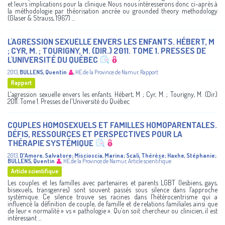
et leurs implications pour la clinique. Nous nous intéresserons donc ci-après à
la méthodologie par théorisation ancrée ou grounded theory methodology
(Glaser & Strauss, 1967) ...
L'AGRESSION SEXUELLE ENVERS LES ENFANTS. HÉBERT, M
; CYR, M. ; TOURIGNY, M. (DIR.) 2011. TOME 1. PRESSES DE
L'UNIVERSITÉ DU QUÉBEC
2013
,
BULLENS, Quentin
,
HE de la Province de Namur
,
Rapport
Rapport
L'agression sexuelle envers les enfants. Hébert, M ; Cyr, M. ; Tourigny, M. (Dir.)
2011. Tome 1. Presses de l'Université du Québec
COUPLES HOMOSEXUELS ET FAMILLES HOMOPARENTALES.
DÉFIS, RESSOURCES ET PERSPECTIVES POUR LA
THÉRAPIE SYSTÉMIQUE
2013
,
D'Amore, Salvatore
;
Miscioscia, Marina
;
Scali, Thérèse
;
Haxhe, Stéphanie
;
BULLENS, Quentin
,
HE de la Province de Namur
,
Article scientifique
Article scientifique
Les couples et les familles avec partenaires et parents LGBT (lesbiens, gays,
bisexuels, transgenres) sont souvent passés sous silence dans l’approche
systémique. Ce silence trouve ses racines dans l’hétérocentrisme qui a
influencé la définition de couple, de famille et de relations familiales ainsi que
de leur « normalité » vs « pathologie ». Qu’on soit chercheur ou clinicien, il est
intéressant ...