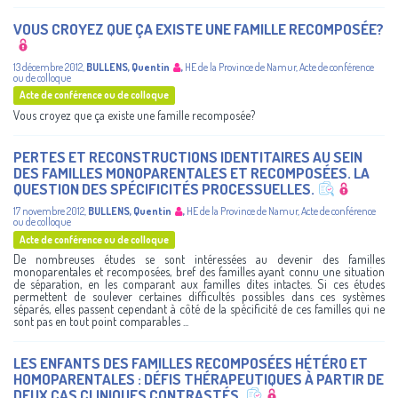
VOUS CROYEZ QUE ÇA EXISTE UNE FAMILLE RECOMPOSÉE?
13 décembre 2012
,
BULLENS, Quentin
,
HE de la Province de Namur
,
Acte de conférence
ou de colloque
Acte de conférence ou de colloque
Vous croyez que ça existe une famille recomposée?
PERTES ET RECONSTRUCTIONS IDENTITAIRES AU SEIN
DES FAMILLES MONOPARENTALES ET RECOMPOSÉES. LA
QUESTION DES SPÉCIFICITÉS PROCESSUELLES.
17 novembre 2012
,
BULLENS, Quentin
,
HE de la Province de Namur
,
Acte de conférence
ou de colloque
Acte de conférence ou de colloque
De nombreuses études se sont intéressées au devenir des familles
monoparentales et recomposées, bref des familles ayant connu une situation
de séparation, en les comparant aux familles dites intactes. Si ces études
permettent de soulever certaines difficultés possibles dans ces systèmes
séparés, elles passent cependant à côté de la spécificité de ces familles qui ne
sont pas en tout point comparables ...
LES ENFANTS DES FAMILLES RECOMPOSÉES HÉTÉRO ET
HOMOPARENTALES : DÉFIS THÉRAPEUTIQUES À PARTIR DE
DEUX CAS CLINIQUES CONTRASTÉS.