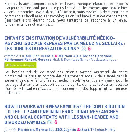
Bien qu'ils aient toujours existé, les foyers monoparentaux et recomposés
d'aujourd'hui ne sont peut être plus tout à fait les mêmes que ceux d'hier.
Jetant un premier regard dans le rétroviseur, nous essaierons de comprendre
comment les familles et les psychologues ont fait face à tous ces changements.
Regardant alors devant nous, nous tenterons de répondre à un enjeu
fondamental de notre temps: ...
ENFANTS EN SITUATION DE VULNÉRABILITÉ MÉDICO-
PSYCHO-SOCIALE REPÉRÉS PAR LA MÉDECINE SCOLAIRE :
LES OUBLIÉS DU RÉSEAU DE SOINS ?
décembre 2014
,
BULLENS, Quentin
;
Malchair, Alain
;
Gosset, Christiane
;
Noirhomme-Renard, Florence
,
HE de la Province de Namur
,
Article scientifique
Article scientifique
Les besoins actuels de santé des enfants sortent largement du cadre
biomédical. La prise en compte des déterminants sociaux de la santé dans la
surveillance des enfants offre au médecin scolaire un poste « vigie » pour le
repérage d’enfants en situation de vulnérabilité, qui le conduit à la nécessité
d’un réel « travail en réseau » pour concourir au développement harmonieux
de l’enfant.
HOW TO WORK WITH NEW FAMILIES? THE CONTRIBUTION
TO THE LTP AND PNG IN INTERACTIONAL RESEARCHES
AND CLINICAL CONTEXTS WITH LESBIAN-HEADED AND
DIVORCED FAMILIES
juin 2014
,
Miscioscia, Marina
;
BULLENS, Quentin
;
Scali, Thérèse
,
HE de la