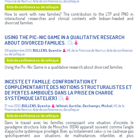
Province de Namur
,
Acte de conférence ou de colloque
Acte de conférence ou de colloque
How to work with new families? The contribution to the LTP and PNG in
interactional researches and clinical contexts with lesbian-headed and
divorced families
USING THE PIC-NIC GAME IN A QUALITATIVE RESEARCH
ABOUT DIVORCED FAMILIES.
06 septembre 2013
,
BULLENS, Quentin
,
HE de la Province de Namur
,
Acte de conférence
ou de colloque
Acte de conférence ou de colloque
Using the Pic-Nic Game in a qualitative research about divorced families.
INCESTE ET FAMILLE: CONFRONTATION ET
COMPLÉMENTARITÉ DES NOTIONS STRUCTURALISTES ET
DE PERTES AMBIGUËS DANS LA PRISE EN CHARGE
SYSTÉMIQUE (ATELIER)
17 mai 2013
,
BULLENS, Quentin
;
Wilmet, Aurélie
;
Dechamps, Michel
,
HE de la
Province de Namur
,
Acte de conférence ou de colloque
Acte de conférence ou de colloque
Dans le travail avec les familles connaissant une situation d’inceste, le
paradigme structura liste de Minuchin (1974) apparaît souvent comme l’angle
d’approche systémique privilégié. Bien qu’initialement celui-ci ne s’adresse pas
spécifiquement aux situations de maltraitances infantiles et plus