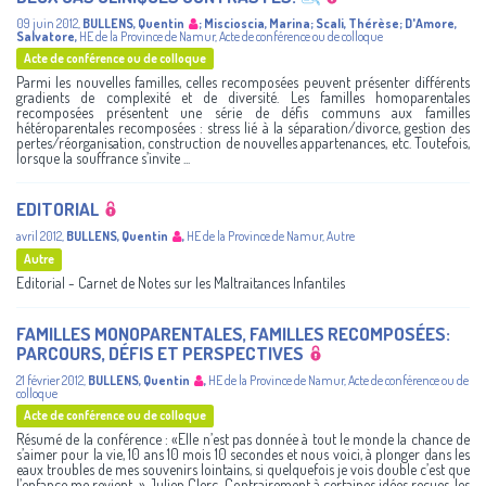
09 juin 2012
,
BULLENS, Quentin
;
Miscioscia, Marina
;
Scali, Thérèse
;
D'Amore,
Salvatore
,
HE de la Province de Namur
,
Acte de conférence ou de colloque
Acte de conférence ou de colloque
Parmi les nouvelles familles, celles recomposées peuvent présenter différents
gradients de complexité et de diversité. Les familles homoparentales
recomposées présentent une série de défis communs aux familles
hétéroparentales recomposées : stress lié à la séparation/divorce, gestion des
pertes/réorganisation, construction de nouvelles appartenances, etc. Toutefois,
lorsque la souffrance s’invite ...
EDITORIAL
avril 2012
,
BULLENS, Quentin
,
HE de la Province de Namur
,
Autre
Autre
Editorial - Carnet de Notes sur les Maltraitances Infantiles
FAMILLES MONOPARENTALES, FAMILLES RECOMPOSÉES:
PARCOURS, DÉFIS ET PERSPECTIVES
21 février 2012
,
BULLENS, Quentin
,
HE de la Province de Namur
,
Acte de conférence ou de
colloque
Acte de conférence ou de colloque
Résumé de la conférence : «Elle n’est pas donnée à tout le monde la chance de
s’aimer pour la vie, 10 ans 10 mois 10 secondes et nous voici, à plonger dans les
eaux troubles de mes souvenirs lointains, si quelquefois je vois double c’est que
l’enfance me revient...» Julien Clerc. Contrairement à certaines idées reçues, les