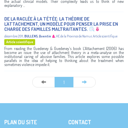
the actual clinical models. Their complexity leads us to think of new
explanatory ...
DE LA RACLÉE À LA TÉTÉE: LA THÉORIE DE
L'ATTACHEMENT, UN MODÈLE POUR PENSER LA PRISE EN
CHARGE DES FAMILLES MALTRAITANTES.
décembre 2011
,
BULLENS, Quentin
,
HE de la Province de Namur
,
Article scientifique
Article scientifique
From reading the Guedeney & Guedeney's book L'Attachement (2006) has
become an issue: the use of attachment theory in a meta-analyse on the
institutional caring of abusive families. This article explores some possible
parallels in the idea of helping to thinking about the treatment when
sometimes violence impede it.
1
PLAN DU SITE
CONTACT