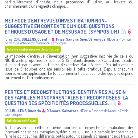
particulièrement d’inceste, nous proposons d’illustrer, au travers du
cheminement d’une vignette clinique, ...
MÉTHODE D'ENTREVUE D'INVESTIGATION NON-
SUGGESTIVE EN CONTEXTE CLINIQUE: QUESTIONS
ÉTHIQUES D'USAGE ET DE MÉSUSAGE. (SYMPOSIUM)
15 mai 2013
,
BULLENS, Quentin
;
Price, Sandra
;
Sion, Véronique
,
HE de la Province
de Namur
,
Acte de conférence ou de colloque
Acte de conférence ou de colloque
La méthode d’entrevue d’investigation non suggestive inspirée de celle du
NICHD a été proposée aux équipes SOS Enfants depuis deux ans, dans le cadre
d’un partenariat avec Le Centre d’Expertise Marie-Vincent. Six intervenants
issus de 3 équipes ont été sensibilisés à cette pratique. Depuis, chacun a
poursuivi son application. Le fonctionnement de chacune des équipes dépend
fortement de l’arrondissement ...
PERTES ET RECONSTRUCTIONS IDENTITAIRES AU SEIN
DES FAMILLES MONOPARENTALES ET RECOMPOSÉES: LA
QUESTION DES SPÉCIFICITÉS PROCESSUELLES.
2013
,
BULLENS, Quentin
;
D'Amore, Salvatore
,
HE de la Province de Namur
,
Article
scientifique
Article scientifique
A l’occasion de cette troisième journée « recherche et évaluation des
interventions et des thérapies systémiques », il nous a semblé important de
faire le point sur les différents outils autour desquels s’organisent nos travaux