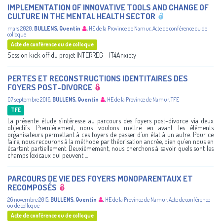
IMPLEMENTATION OF INNOVATIVE TOOLS AND CHANGE OF
CULTURE IN THE MENTAL HEALTH SECTOR
mars 2020
,
BULLENS, Quentin
,
HE de la Province de Namur
,
Acte de conférence ou de
colloque
Acte de conférence ou de colloque
Session kick off du projet INTERREG - IT4Anxiety
PERTES ET RECONSTRUCTIONS IDENTITAIRES DES
FOYERS POST-DIVORCE
07 septembre 2016
,
BULLENS, Quentin
,
HE de la Province de Namur
,
TFE
TFE
La présente étude s’intéresse au parcours des foyers post-divorce via deux
objectifs. Premièrement, nous voulons mettre en avant les éléments
organisateurs permettant à ces foyers de passer d’un état à un autre. Pour ce
faire, nous recourons à la méthode par théorisation ancrée, bien qu’en nous en
écartant partiellement. Deuxièmement, nous cherchons à savoir quels sont les
champs lexicaux qui peuvent ...
PARCOURS DE VIE DES FOYERS MONOPARENTAUX ET
RECOMPOSÉS
26 novembre 2015
,
BULLENS, Quentin
,
HE de la Province de Namur
,
Acte de conférence
ou de colloque
Acte de conférence ou de colloque