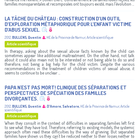
familles monoparentales et recomposées ont toujours existé, mais l’évolution ...
LA TÂCHE DU CHÂTEAU : CONSTRUCTION D’UN OUTIL
D’EXPLORATION MÉTAPHORIQUE POUR L’ENFANT VICTIME
D’ABUS SEXUEL.
2012
,
BULLENS, Quentin
,
HE de la Province de Namur
,
Article scientifique
Article scientifique
In therapy, asking about the sexual abuse facts known by the child can
sometimes appear like additional maltreatment. On the other hand, not talk
about it could also mean not to be interested or not being able to do so and
therefore, not being a big help for the child victim. Despite the various
recommendations in the treatment of children victims of sexual abuse, it
seems to continue to be unclear ...
PAPA N'EST PAS MORT! CLINIQUE DES SÉPARATIONS ET
PERSPECTIVES DE SPÉCIATION DES FAMILLES
DIVORÇANTES.
2012
,
BULLENS, Quentin
;
D'Amore, Salvatore
,
HE de la Province de Namur
,
Article
scientifique
Article scientifique
When they consult in the context of difficulties in separating, families left first
to see what they have lost. Therefore, referring to existing models, the systemic
approach often read these difficulties by the way of grieving. But separated
families have shown us they can’t be reduced neither to their losses neither to