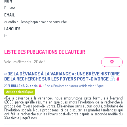
NOM
Bullens
EMAIL
quentin.bullens@hepn.province.namur.be
LANGUES
fr
LISTE DES PUBLICATIONS DE L’AUTEUR
Voici les éléments 1-20 de 31
« DE LA DÉVIANCE À LA VARIANCE » : UNE BRÈVE HISTOIRE
DE LA RECHERCHE SUR LES FOYERS POST-DIVORCE
2021
,
BULLENS, Quentin
,
HE de la Province de Namur
,
Article scientifique
Article scientifique
«De la déviance à la variance», nous empruntons cette formule à Neyrand
(2001) parce qu’elle résume en quelques mots l’évolution de la recherche à
propos des foyers post-di- vorce. Elle-même, sans aucun doute, tributaire de
l’évolution sociale. Nous proposons ici de discuter les grandes tendances qui
ont fait la recherche sur les foyers post-divorce depuis la seconde moitié du
XXe siècle jusqu’à nos ...