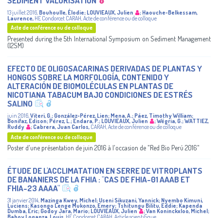
SEDIMENT VALORISATION
13 juillet 2016
,
Bouhoulle, Élodie
;
LOUVIEAUX, Julien
;
Haouche-Belkessam,
Laurence
,
HE Condorcet
CARAH
,
Acte de conférence ou de colloque
Acte de conférence ou de colloque
Presented during the 5th International Symposium on Sediment Management
(I2SM)
EFECTO DE OLIGOSACARINAS DERIVADAS DE PLANTAS Y
HONGOS SOBRE LA MORFOLOGÍA, CONTENIDO Y
ALTERACIÓN DE BIOMOLÉCULAS EN PLANTAS DE
NICOTIANA TABACUM BAJO CONDICIONES DE ESTRÉS
SALINO
juin 2016
,
Viteri, G.
;
González-Pérez, Lien
;
Mena, A.
;
Páez, Timothy William
;
Bonifaz, Edison
;
Pérez, L.
;
Endara, P.
;
LOUVIEAUX, Julien
;
Wégria, G.
;
WATTIEZ,
Ruddy
;
Cabrera, Juan Carlos
,
CARAH
,
Acte de conférence ou de colloque
Acte de conférence ou de colloque
Poster d'une présentation de juin 2016 à l'occasion de "Red Bio Perú 2016"
ÉTUDE DE L'ACCLIMATATION EN SERRE DE VITROPLANTS
DE BANANIERS DE LA FHIA : "CAS DE FHIA-01 AAAB ET
FHIA-23 AAAA"
31 janvier 2014
,
Mazinga Kwey, Michel
;
Useni Sikuzani, Yannick
;
Nyembo Kimuni,
Luciens
;
Kasongo Lenge Mukonzo, Emery
;
Tshitungu Bilitu, Eddie
;
Kapenda
Dumba, Eric
;
Godoy Jara, Mario
;
LOUVIEAUX, Julien
;
Van Koninckxloo, Michel
;
Baboy Loganza, Louis
,
HE Condorcet
CARAH
,
Article scientifique