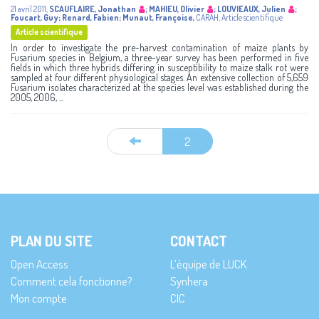
21 avril 2011
,
SCAUFLAIRE, Jonathan
;
MAHIEU, Olivier
;
LOUVIEAUX, Julien
;
Foucart, Guy
;
Renard, Fabien
;
Munaut, Françoise
,
CARAH
,
Article scientifique
Article scientifique
In order to investigate the pre-harvest contamination of maize plants by
Fusarium species in Belgium, a three-year survey has been performed in five
fields in which three hybrids differing in susceptibility to maize stalk rot were
sampled at four different physiological stages. An extensive collection of 5,659
Fusarium isolates characterized at the species level was established during the
2005, 2006, ...
2
PLAN DU SITE
CONTACT
Open Access
L’équipe de LUCK
Comment cela fonctionne?
Synhera
Mon compte
CIC