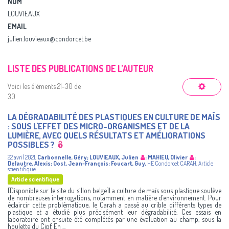
NOM
LOUVIEAUX
EMAIL
julien.louvieaux@condorcet.be
LISTE DES PUBLICATIONS DE L’AUTEUR
Voici les éléments 21-30 de
30
LA DÉGRADABILITÉ DES PLASTIQUES EN CULTURE DE MAÏS
: SOUS L'EFFET DES MICRO-ORGANISMES ET DE LA
LUMIÈRE, AVEC QUELS RÉSULTATS ET AMÉLIORATIONS
POSSIBLES ?
22 avril 2021
,
Carbonnelle, Géry
;
LOUVIEAUX, Julien
;
MAHIEU, Olivier
;
Delautre, Alexis
;
Oost, Jean-François
;
Foucart, Guy
,
HE Condorcet
CARAH
,
Article
scientifique
Article scientifique
[Disponible sur le site du sillon belge]La culture de maïs sous plastique soulève
de nombreuses interrogations, notamment en matière d’environnement. Pour
éclaircir cette problématique, le Carah a passé au crible différents types de
plastique et a étudié plus précisément leur dégradabilité. Ces essais en
laboratoire ont ensuite été complétés par une évaluation au champ, sous la
houlette du Cipf. En ...