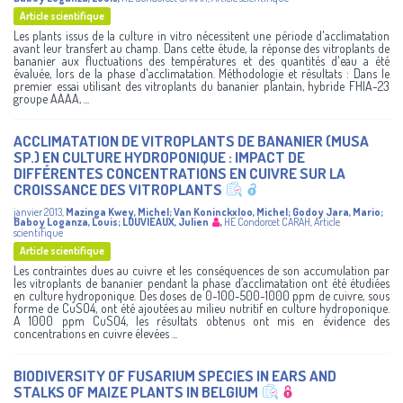
Article scientifique
Les plants issus de la culture in vitro nécessitent une période d'acclimatation
avant leur transfert au champ. Dans cette étude, la réponse des vitroplants de
bananier aux fluctuations des températures et des quantités d'eau a été
évaluée, lors de la phase d'acclimatation. Méthodologie et résultats : Dans le
premier essai utilisant des vitroplants du bananier plantain, hybride FHIA-23
groupe AAAA, ...
ACCLIMATATION DE VITROPLANTS DE BANANIER (MUSA
SP.) EN CULTURE HYDROPONIQUE : IMPACT DE
DIFFÉRENTES CONCENTRATIONS EN CUIVRE SUR LA
CROISSANCE DES VITROPLANTS
janvier 2013
,
Mazinga Kwey, Michel
;
Van Koninckxloo, Michel
;
Godoy Jara, Mario
;
Baboy Loganza, Louis
;
LOUVIEAUX, Julien
,
HE Condorcet
CARAH
,
Article
scientifique
Article scientifique
Les contraintes dues au cuivre et les conséquences de son accumulation par
les vitroplants de bananier pendant la phase d’acclimatation ont été étudiées
en culture hydroponique. Des doses de 0-100-500-1000 ppm de cuivre, sous
forme de CuSO4, ont été ajoutées au milieu nutritif en culture hydroponique.
A 1000 ppm CuSO4, les résultats obtenus ont mis en évidence des
concentrations en cuivre élevées ...
BIODIVERSITY OF FUSARIUM SPECIES IN EARS AND
STALKS OF MAIZE PLANTS IN BELGIUM