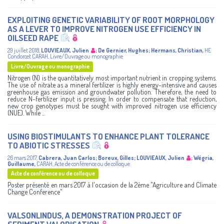
EXPLOITING GENETIC VARIABILITY OF ROOT MORPHOLOGY
AS A LEVER TO IMPROVE NITROGEN USE EFFICIENCY IN
OILSEED RAPE
29 juillet 2018
,
LOUVIEAUX, Julien
;
De Gernier, Hughes
;
Hermans, Christian
,
HE
Condorcet
CARAH
,
Livre/Ouvrage ou monographie
Livre/Ouvrage ou monographie
Nitrogen (N) is the quantitatively most important nutrient in cropping systems.
The use of nitrate as a mineral fertilizer is highly energy-intensive and causes
greenhouse gas emission and groundwater pollution. Therefore, the need to
reduce N-fertilizer input is pressing. In order to compensate that reduction,
new crop genotypes must be sought with improved nitrogen use efficiency
(NUE). While ...
USING BIOSTIMULANTS TO ENHANCE PLANT TOLERANCE
TO ABIOTIC STRESSES
26 mars 2017
,
Cabrera, Juan Carlos
;
Boreux, Gilles
;
LOUVIEAUX, Julien
;
Wégria,
Guillaume
,
CARAH
,
Acte de conférence ou de colloque
Acte de conférence ou de colloque
Poster présenté en mars 2017 à l'occasion de la 2ème "Agriculture and Climate
Change Conference"
VALSONLINDUS, A DEMONSTRATION PROJECT OF