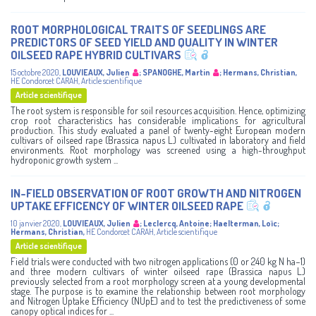
ROOT MORPHOLOGICAL TRAITS OF SEEDLINGS ARE
PREDICTORS OF SEED YIELD AND QUALITY IN WINTER
OILSEED RAPE HYBRID CULTIVARS
15 octobre 2020
,
LOUVIEAUX, Julien
;
SPANOGHE, Martin
;
Hermans, Christian
,
HE Condorcet
CARAH
,
Article scientifique
Article scientifique
The root system is responsible for soil resources acquisition. Hence, optimizing
crop root characteristics has considerable implications for agricultural
production. This study evaluated a panel of twenty-eight European modern
cultivars of oilseed rape (Brassica napus L.) cultivated in laboratory and field
environments. Root morphology was screened using a high-throughput
hydroponic growth system ...
IN-FIELD OBSERVATION OF ROOT GROWTH AND NITROGEN
UPTAKE EFFICENCY OF WINTER OILSEED RAPE
10 janvier 2020
,
LOUVIEAUX, Julien
;
Leclercq, Antoine
;
Haelterman, Loïc
;
Hermans, Christian
,
HE Condorcet
CARAH
,
Article scientifique
Article scientifique
Field trials were conducted with two nitrogen applications (0 or 240 kg N ha−1)
and three modern cultivars of winter oilseed rape (Brassica napus L.)
previously selected from a root morphology screen at a young developmental
stage. The purpose is to examine the relationship between root morphology
and Nitrogen Uptake Efficiency (NUpE) and to test the predictiveness of some
canopy optical indices for ...