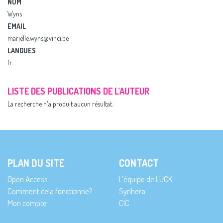
NOM
Wyns
EMAIL
marielle.wyns@vinci.be
LANGUES
fr
LISTE DES PUBLICATIONS DE L’AUTEUR
La recherche n'a produit aucun résultat.
PLAN DU SITE
CONTACT
Open Access
L’équipe de LUCK
Comment cela fonctionne?
Synhera
Mon compte
CIC