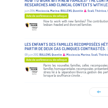
HOW TO WORK WITH NEW FAMILIES? THE CONTRI
RESEARCHES AND CLINICAL CONTEXTS WITH LE
juin 2014
,
Miscioscia, Marina
;
BULLENS, Quentin
;
Scali, Thérèse
,
Acte de conférence ou de colloque
How to work with new families? The contribution 
lesbian-headed and divorced families
LES ENFANTS DES FAMILLES RECOMPOSÉES HÉT
PARTIR DE DEUX CAS CLINIQUES CONTRASTÉS.
09 juin 2012
,
BULLENS, Quentin
;
Miscioscia, Marina
;
Scali, Thérè
Acte de conférence ou de colloque
Parmi les nouvelles familles, celles recomposées
familles homoparentales recomposées présentent
stress lié à la séparation/divorce, gestion des pe
lorsque la souffrance s’invite ...