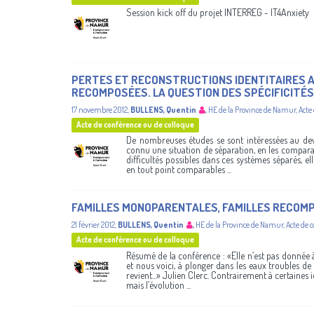
Session kick off du projet INTERREG - IT4Anxiety
PERTES ET RECONSTRUCTIONS IDENTITAIRES A
RECOMPOSÉES. LA QUESTION DES SPÉCIFICITÉ
17 novembre 2012
,
BULLENS, Quentin
,
HE de la Province de Namur
,
Acte
Acte de conférence ou de colloque
De nombreuses études se sont intéressées au dev
connu une situation de séparation, en les comparan
difficultés possibles dans ces systèmes séparés, el
en tout point comparables ...
FAMILLES MONOPARENTALES, FAMILLES RECOMP
21 février 2012
,
BULLENS, Quentin
,
HE de la Province de Namur
,
Acte de 
Acte de conférence ou de colloque
Résumé de la conférence : «Elle n’est pas donnée 
et nous voici, à plonger dans les eaux troubles de 
revient...» Julien Clerc. Contrairement à certaines
mais l’évolution ...