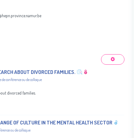
s@hepn.province.namur.be
SEARCH ABOUT DIVORCED FAMILIES.
e de conférence ou de colloque
bout divorced families.
HANGE OF CULTURE IN THE MENTAL HEALTH SECTOR
férence ou de colloque