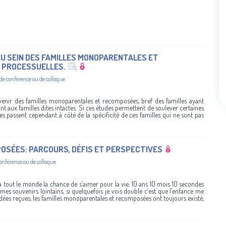
U SEIN DES FAMILLES MONOPARENTALES ET
S PROCESSUELLES.
 de conférence ou de colloque
enir des familles monoparentales et recomposées, bref des familles ayant
t aux familles dites intactes. Si ces études permettent de soulever certaines
les passent cependant à côté de la spécificité de ces familles qui ne sont pas
OSÉES: PARCOURS, DÉFIS ET PERSPECTIVES
conférence ou de colloque
à tout le monde la chance de s’aimer pour la vie, 10 ans 10 mois 10 secondes
mes souvenirs lointains, si quelquefois je vois double c’est que l’enfance me
 idées reçues, les familles monoparentales et recomposées ont toujours existé,