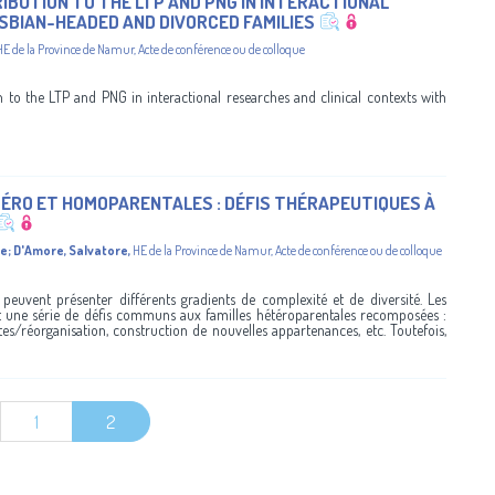
BUTION TO THE LTP AND PNG IN INTERACTIONAL
SBIAN-HEADED AND DIVORCED FAMILIES
HE de la Province de Namur
,
Acte de conférence ou de colloque
to the LTP and PNG in interactional researches and clinical contexts with
ÉRO ET HOMOPARENTALES : DÉFIS THÉRAPEUTIQUES À
se
;
D'Amore, Salvatore
,
HE de la Province de Namur
,
Acte de conférence ou de colloque
 peuvent présenter différents gradients de complexité et de diversité. Les
 une série de défis communs aux familles hétéroparentales recomposées :
rtes/réorganisation, construction de nouvelles appartenances, etc. Toutefois,
1
2