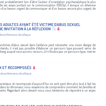
est probablement loin d'être l'auteur d'orientation psychanalytique le plus
 de ses essais portant sur la communication (1963a), il évoque un dilemme
nce d’un besoin urgent de communiquer et d’un besoin, encore plus urgent, de
ES ADULTES AYANT ÉTÉ VICTIME D'ABUS SEXUEL
E INVITATION À LA RÉFLEXION
 de conférence ou de colloque
 victimes d’abus sexuel dans l’enfance peut nécessiter une vision élargie de
tendu, il n’est pas possible d’élaborer un parcours type pouvant servir de
erberg auquel nous aurons recours, s’il n’illustre pas un parcours type, met en
X ET RECOMPOSÉS
 de conférence ou de colloque
parentaux et recomposés d'aujourd'hui ne sont peut être plus tout à fait les
dans le rétroviseur, nous essaierons de comprendre comment les familles et
ments. Regardant alors devant nous, nous tenterons de répondre à un enjeu