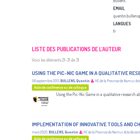
Bullens
EMAIL
quentin.bullen
LANGUES
fr
LISTE DES PUBLICATIONS DE L’AUTEUR
Voici les éléments 21-31 de 31
USING THE PIC-NIC GAME IN A QUALITATIVE RE
06 septembre 2013
,
BULLENS, Quentin
,
HE de la Province de Namur
,
Act
Acte de conférence ou de colloque
Using the Pic-Nic Game in a qualitative research a
IMPLEMENTATION OF INNOVATIVE TOOLS AND C
mars 2020
,
BULLENS, Quentin
,
HE de la Province de Namur
,
Acte de con
Acte de conférence ou de colloque