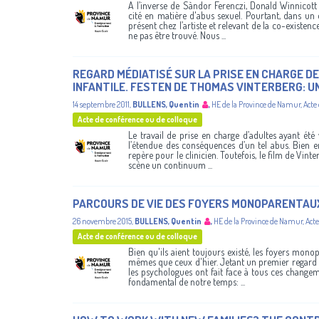
A l’inverse de Sàndor Ferenczi, Donald Winnicott 
cité en matière d'abus sexuel. Pourtant, dans un
présent chez l’artiste et relevant de la co-existe
ne pas être trouvé. Nous ...
REGARD MÉDIATISÉ SUR LA PRISE EN CHARGE D
INFANTILE. FESTEN DE THOMAS VINTERBERG: UN
14 septembre 2011
,
BULLENS, Quentin
,
HE de la Province de Namur
,
Acte
Acte de conférence ou de colloque
Le travail de prise en charge d’adultes ayant été
l’étendue des conséquences d’un tel abus. Bien en
repère pour le clinicien. Toutefois, le film de Vint
scène un continuum ...
PARCOURS DE VIE DES FOYERS MONOPARENTAU
26 novembre 2015
,
BULLENS, Quentin
,
HE de la Province de Namur
,
Acte
Acte de conférence ou de colloque
Bien qu'ils aient toujours existé, les foyers mono
mêmes que ceux d'hier. Jetant un premier regard 
les psychologues ont fait face à tous ces change
fondamental de notre temps: ...