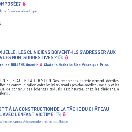
COMPOSÉE?
de conférence ou de colloque
?
ELLE : LES CLINICIENS DOIVENT-ILS S’ADRESSER AUX
EVUES NON-SUGGESTIVES ?
roline
;
BULLENS, Quentin
;
Chatelle, Nathalie
;
Sion, Véronique
;
Price,
 ET ÉTAT DE LA QUESTION Nos recherches, antérieurement décrites,
ltés de communication entre les intervenants psycho-médico-sociaux et les
yse de contenu des échanges textuels s’est heurtée, chez les cliniciens, à
ons ...
COTT À LA CONSTRUCTION DE LA TÂCHE DU CHÂTEAU
 AVEC L’ENFANT VICTIME.
rovince de Namur
,
Acte de conférence ou de colloque