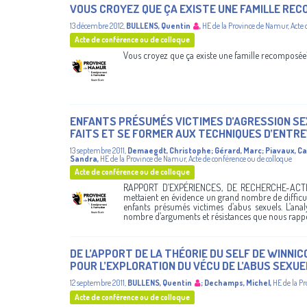
VOUS CROYEZ QUE ÇA EXISTE UNE FAMILLE RE
13 décembre 2012
,
BULLENS, Quentin
,
HE de la Province de Namur
,
Acte 
Acte de conférence ou de colloque
Vous croyez que ça existe une famille recomposée
ENFANTS PRÉSUMÉS VICTIMES D’AGRESSION SEXU
FAITS ET SE FORMER AUX TECHNIQUES D’ENTR
13 septembre 2011
,
Demaegdt, Christophe
;
Gérard, Marc
;
Piavaux, Ca
Sandra
,
HE de la Province de Namur
,
Acte de conférence ou de colloque
Acte de conférence ou de colloque
RAPPORT D’EXPÉRIENCES, DE RECHERCHE-ACTION
mettaient en évidence un grand nombre de difficu
enfants présumés victimes d’abus sexuels. L’anal
nombre d’arguments et résistances que nous rappel
DE L’APPORT DE LA THÉORIE DU SELF DE WINNI
POUR L’EXPLORATION DU VÉCU DE L’ABUS SEXUEL
12 septembre 2011
,
BULLENS, Quentin
;
Dechamps, Michel
,
HE de la P
Acte de conférence ou de colloque