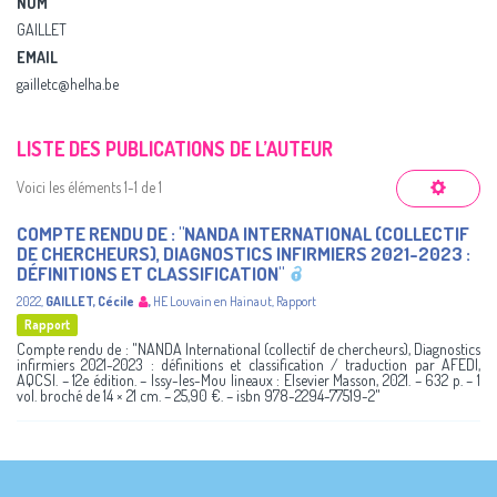
NOM
GAILLET
EMAIL
gailletc@helha.be
LISTE DES PUBLICATIONS DE L’AUTEUR
Voici les éléments 1-1 de 1
COMPTE RENDU DE : "NANDA INTERNATIONAL (COLLECTIF
DE CHERCHEURS), DIAGNOSTICS INFIRMIERS 2021-2023 :
DÉFINITIONS ET CLASSIFICATION"
2022
,
GAILLET, Cécile
,
HE Louvain en Hainaut
,
Rapport
Rapport
Compte rendu de : "NANDA International (collectif de chercheurs), Diagnostics
infirmiers 2021-2023 : définitions et classification / traduction par AFEDI,
AQCSI. – 12e édition. – Issy-les-Mou lineaux : Elsevier Masson, 2021. – 632 p. – 1
vol. broché de 14 × 21 cm. – 25,90 €. – isbn 978-2294-77519-2"