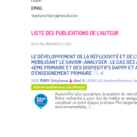
FABRY
EMAIL
stephanie.fabry@henallux.be
LISTE DES PUBLICATIONS DE L’AUTEUR
Voici les éléments 1-1 de 1
LE DÉVELOPPEMENT DE LA RÉFLEXIVITÉ ET DE L’
MOBILISANT LE SAVOIR-ANALYSER : LE CAS DES
4ÈME PRIMAIRE ET DES DISPOSITIFS DAPPP ET 
D’ENSEIGNEMENT PRIMAIRE
2020
,
FABRY, Stéphanie
;
Abel, G.
,
HENALLUX
,
Acte de conférence ou de
Acte de conférence ou de colloque
Aujourd’hui plus que jamais, la question du sens de
Notre recherche a pour but de mettre en exergu
constituer un point d’appui précieux. Plus largeme
environnementales,…) ...