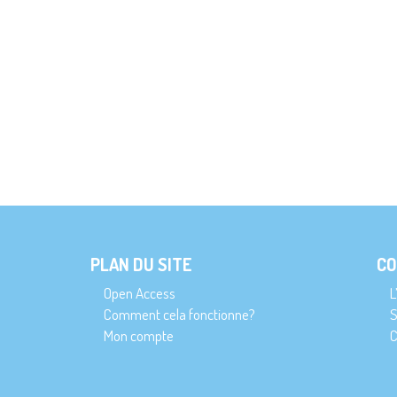
PLAN DU SITE
CO
Open Access
L
Comment cela fonctionne?
S
Mon compte
C