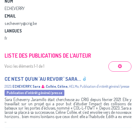
NOM
ECHEVERRY
EMAIL
s.echeverry@crig.be
LANGUES
fr
LISTE DES PUBLICATIONS DE L’AUTEUR
Voici les éléments 1-1 de 1
CE N'EST QU'UN "AU REVOIR" SARA...
2023
,
ECHEVERRY, Sara
;
Collée, Céline
,
HELMo
,
Publication d'intérêt général/presse
Publication d'intérêt général/presse
Sara Echeverry Jaramillo était chercheuse au CRIG depuis février 2021. Elle y
travaillait sur un projet qui a pour but d’étudier l’impact des collisions de
bateaux sur les portes d’écluses, nommé « COL-L-FOWT ». Depuis 2023, Sara a
laissé sa place à sa successeuse, Céline Collée, et s’est envolée vers de nouveaux
horizons… bien moins lointains que ceux dont elle a l’habitude. Édith a eu envie
...