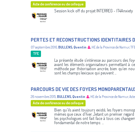
Acte de conférence ou de colloque
Session kick off du projet INTERREG - IT4Anxiety
PERTES ET RECONSTRUCTIONS IDENTITAIRES 
07 septembre 2016
,
BULLENS, Quentin
,
HE de la Province de Namur
,
TF
TFE
La présente étude s’intéresse au parcours des fo
avant les éléments organisateurs permettant à ces
méthode par théorisation ancrée, bien qu’en nou
sont les champs lexicaux qui peuvent ...
PARCOURS DE VIE DES FOYERS MONOPARENTAU
26 novembre 2015
,
BULLENS, Quentin
,
HE de la Province de Namur
,
Acte
Acte de conférence ou de colloque
Bien qu'ils aient toujours existé, les foyers mono
mêmes que ceux d'hier. Jetant un premier regard 
les psychologues ont fait face à tous ces change
fondamental de notre temps: ...