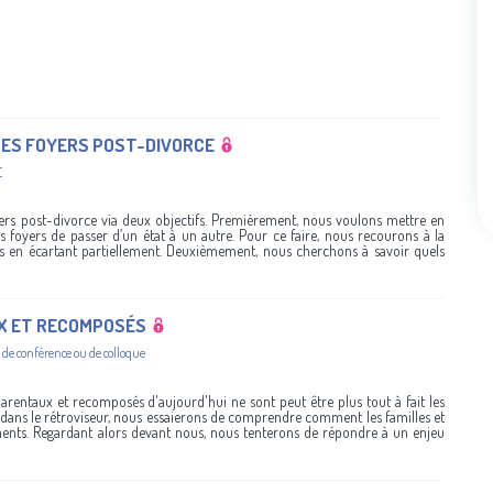
DES FOYERS POST-DIVORCE
E
yers post-divorce via deux objectifs. Premièrement, nous voulons mettre en
 foyers de passer d’un état à un autre. Pour ce faire, nous recourons à la
s en écartant partiellement. Deuxièmement, nous cherchons à savoir quels
X ET RECOMPOSÉS
 de conférence ou de colloque
parentaux et recomposés d'aujourd'hui ne sont peut être plus tout à fait les
dans le rétroviseur, nous essaierons de comprendre comment les familles et
ments. Regardant alors devant nous, nous tenterons de répondre à un enjeu