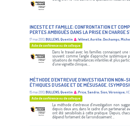
INCESTE ET FAMILLE: CONFRONTATION ET COM
PERTES AMBIGUËS DANS LA PRISE EN CHARGE S
17 mai 2013
,
BULLENS, Quentin
;
Wilmet, Aurélie
;
Dechamps, Miche
Acte de conférence ou de colloque
Dans le travail avec les familles connaissant une 
souvent comme l’angle d’approche systémique priv
situations de maltraitances infantiles et plus part
d’une vignette clinique, ...
MÉTHODE D'ENTREVUE D'INVESTIGATION NON-S
ÉTHIQUES D'USAGE ET DE MÉSUSAGE. (SYMPOS
15 mai 2013
,
BULLENS, Quentin
;
Price, Sandra
;
Sion, Véronique
,
HE
Acte de conférence ou de colloque
La méthode d’entrevue d’investigation non sugge
depuis deux ans, dans le cadre d’un partenariat a
ont été sensibilisés à cette pratique. Depuis, ch
dépend fortement de l’arrondissement ...