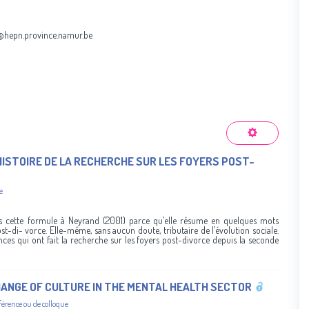
s@hepn.province.namur.be
E HISTOIRE DE LA RECHERCHE SUR LES FOYERS POST-
e
s cette formule à Neyrand (2001) parce qu’elle résume en quelques mots
st-di- vorce. Elle-même, sans aucun doute, tributaire de l’évolution sociale.
ces qui ont fait la recherche sur les foyers post-divorce depuis la seconde
HANGE OF CULTURE IN THE MENTAL HEALTH SECTOR
férence ou de colloque