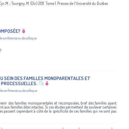
yr, M. ; Tourigny, M. (Dir.) 2011. Tome 1. Presses de l'Université du Québec
COMPOSÉE?
de conférence ou de colloque
?
U SEIN DES FAMILLES MONOPARENTALES ET
S PROCESSUELLES.
 de conférence ou de colloque
enir des familles monoparentales et recomposées, bref des familles ayant
t aux familles dites intactes. Si ces études permettent de soulever certaines
les passent cependant à côté de la spécificité de ces familles qui ne sont pas