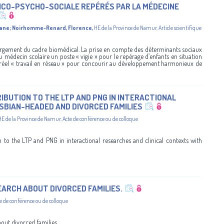
DICO-PSYCHO-SOCIALE REPÉRÉS PAR LA MÉDECINE
iane
;
Noirhomme-Renard, Florence
,
HE de la Province de Namur
,
Article scientifique
largement du cadre biomédical. La prise en compte des déterminants sociaux
au médecin scolaire un poste « vigie » pour le repérage d’enfants en situation
’un réel « travail en réseau » pour concourir au développement harmonieux de
BUTION TO THE LTP AND PNG IN INTERACTIONAL
SBIAN-HEADED AND DIVORCED FAMILIES
HE de la Province de Namur
,
Acte de conférence ou de colloque
to the LTP and PNG in interactional researches and clinical contexts with
SEARCH ABOUT DIVORCED FAMILIES.
e de conférence ou de colloque
bout divorced families.