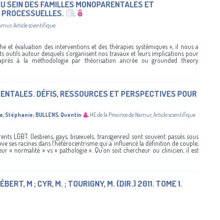
U SEIN DES FAMILLES MONOPARENTALES ET
S PROCESSUELLES.
Namur
,
Article scientifique
he et évaluation des interventions et des thérapies systémiques », il nous a
ts outils autour desquels s’organisent nos travaux et leurs implications pour
-après à la méthodologie par théorisation ancrée ou grounded theory
ENTALES. DÉFIS, RESSOURCES ET PERSPECTIVES POUR
e, Stéphanie
;
BULLENS, Quentin
,
HE de la Province de Namur
,
Article scientifique
rents LGBT (lesbiens, gays, bisexuels, transgenres) sont souvent passés sous
ve ses racines dans l’hétérocentrisme qui a influencé la définition de couple,
leur « normalité » vs « pathologie ». Qu’on soit chercheur ou clinicien, il est
T, M ; CYR, M. ; TOURIGNY, M. (DIR.) 2011. TOME 1.