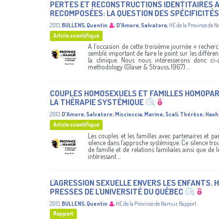
PERTES ET RECONSTRUCTIONS IDENTITAIRES A
RECOMPOSÉES: LA QUESTION DES SPÉCIFICITÉ
2013
,
BULLENS, Quentin
;
D'Amore, Salvatore
,
HE de la Province de 
Article scientifique
A l’occasion de cette troisième journée « recherc
semblé important de faire le point sur les différen
la clinique. Nous nous intéresserons donc ci
methodology (Glaser & Strauss, 1967) ...
COUPLES HOMOSEXUELS ET FAMILLES HOMOPAR
LA THÉRAPIE SYSTÉMIQUE
2013
,
D'Amore, Salvatore
;
Miscioscia, Marina
;
Scali, Thérèse
;
Haxh
Article scientifique
Les couples et les familles avec partenaires et pa
silence dans l’approche systémique. Ce silence trou
de famille et de relations familiales ainsi que de 
intéressant ...
L'AGRESSION SEXUELLE ENVERS LES ENFANTS. HÉBER
PRESSES DE L'UNIVERSITÉ DU QUÉBEC
2013
,
BULLENS, Quentin
,
HE de la Province de Namur
,
Rapport
Rapport