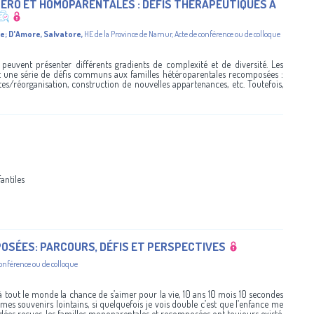
ÉRO ET HOMOPARENTALES : DÉFIS THÉRAPEUTIQUES À
se
;
D'Amore, Salvatore
,
HE de la Province de Namur
,
Acte de conférence ou de colloque
 peuvent présenter différents gradients de complexité et de diversité. Les
 une série de défis communs aux familles hétéroparentales recomposées :
rtes/réorganisation, construction de nouvelles appartenances, etc. Toutefois,
antiles
OSÉES: PARCOURS, DÉFIS ET PERSPECTIVES
conférence ou de colloque
à tout le monde la chance de s’aimer pour la vie, 10 ans 10 mois 10 secondes
mes souvenirs lointains, si quelquefois je vois double c’est que l’enfance me
 idées reçues, les familles monoparentales et recomposées ont toujours existé,