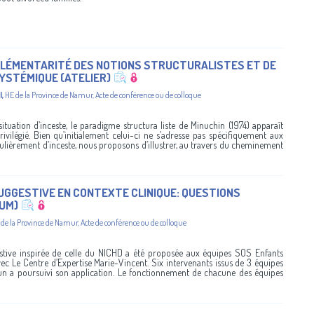
PLÉMENTARITÉ DES NOTIONS STRUCTURALISTES ET DE
YSTÉMIQUE (ATELIER)
l
,
HE de la Province de Namur
,
Acte de conférence ou de colloque
situation d’inceste, le paradigme structura liste de Minuchin (1974) apparaît
ilégié. Bien qu’initialement celui-ci ne s’adresse pas spécifiquement aux
iculièrement d’inceste, nous proposons d’illustrer, au travers du cheminement
UGGESTIVE EN CONTEXTE CLINIQUE: QUESTIONS
IUM)
 de la Province de Namur
,
Acte de conférence ou de colloque
stive inspirée de celle du NICHD a été proposée aux équipes SOS Enfants
vec Le Centre d’Expertise Marie-Vincent. Six intervenants issus de 3 équipes
acun a poursuivi son application. Le fonctionnement de chacune des équipes