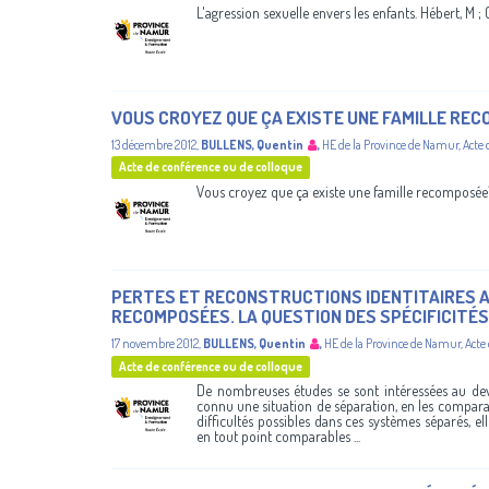
L'agression sexuelle envers les enfants. Hébert, M ; C
VOUS CROYEZ QUE ÇA EXISTE UNE FAMILLE RE
13 décembre 2012
,
BULLENS, Quentin
,
HE de la Province de Namur
,
Acte 
Acte de conférence ou de colloque
Vous croyez que ça existe une famille recomposée
PERTES ET RECONSTRUCTIONS IDENTITAIRES A
RECOMPOSÉES. LA QUESTION DES SPÉCIFICITÉ
17 novembre 2012
,
BULLENS, Quentin
,
HE de la Province de Namur
,
Acte
Acte de conférence ou de colloque
De nombreuses études se sont intéressées au dev
connu une situation de séparation, en les comparan
difficultés possibles dans ces systèmes séparés, el
en tout point comparables ...