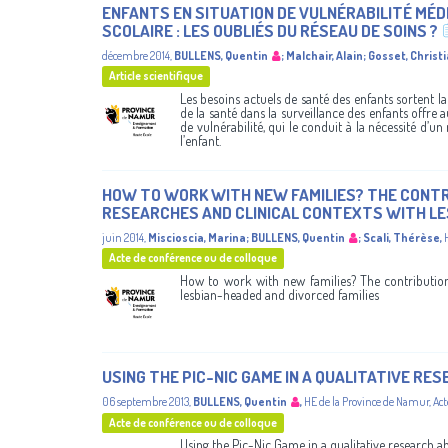
ENFANTS EN SITUATION DE VULNÉRABILITÉ MÉ
SCOLAIRE : LES OUBLIÉS DU RÉSEAU DE SOINS ?
décembre 2014
,
BULLENS, Quentin
;
Malchair, Alain
;
Gosset, Christ
Article scientifique
Les besoins actuels de santé des enfants sortent 
de la santé dans la surveillance des enfants offre 
de vulnérabilité, qui le conduit à la nécessité d
l’enfant.
HOW TO WORK WITH NEW FAMILIES? THE CONTRI
RESEARCHES AND CLINICAL CONTEXTS WITH LE
juin 2014
,
Miscioscia, Marina
;
BULLENS, Quentin
;
Scali, Thérèse
,
Acte de conférence ou de colloque
How to work with new families? The contribution 
lesbian-headed and divorced families
USING THE PIC-NIC GAME IN A QUALITATIVE RE
06 septembre 2013
,
BULLENS, Quentin
,
HE de la Province de Namur
,
Act
Acte de conférence ou de colloque
Using the Pic-Nic Game in a qualitative research a