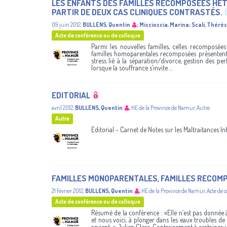
LES ENFANTS DES FAMILLES RECOMPOSÉES HÉT
PARTIR DE DEUX CAS CLINIQUES CONTRASTÉS.
09 juin 2012
,
BULLENS, Quentin
;
Miscioscia, Marina
;
Scali, Thérè
Acte de conférence ou de colloque
Parmi les nouvelles familles, celles recomposées
familles homoparentales recomposées présentent
stress lié à la séparation/divorce, gestion des pe
lorsque la souffrance s’invite ...
EDITORIAL
avril 2012
,
BULLENS, Quentin
,
HE de la Province de Namur
,
Autre
Autre
Editorial - Carnet de Notes sur les Maltraitances Inf
FAMILLES MONOPARENTALES, FAMILLES RECOMP
21 février 2012
,
BULLENS, Quentin
,
HE de la Province de Namur
,
Acte de 
Acte de conférence ou de colloque
Résumé de la conférence : «Elle n’est pas donnée 
et nous voici, à plonger dans les eaux troubles de 
revient...» Julien Clerc. Contrairement à certaines