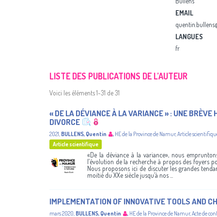
Bullens
EMAIL
quentin.bullen
LANGUES
fr
LISTE DES PUBLICATIONS DE L’AUTEUR
Voici les éléments 1-31 de 31
« DE LA DÉVIANCE À LA VARIANCE » : UNE BRÈV
DIVORCE
2021
,
BULLENS, Quentin
,
HE de la Province de Namur
,
Article scientifiqu
Article scientifique
«De la déviance à la variance», nous emprunton
l’évolution de la recherche à propos des foyers po
Nous proposons ici de discuter les grandes tendan
moitié du XXe siècle jusqu’à nos ...
IMPLEMENTATION OF INNOVATIVE TOOLS AND C
mars 2020
,
BULLENS, Quentin
,
HE de la Province de Namur
,
Acte de con