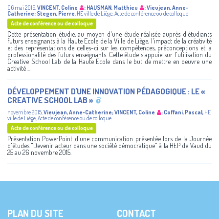
06 mai 2016
,
VINCENT, Coline
;
HAUSMAN, Matthieu
;
Vieujean, Anne-
Catherine
;
Stegen, Pierre
,
HE ville de Liège
,
Acte de conférence ou de colloque
Acte de conférence ou de colloque
Cette présentation étudie, au moyen d'une étude réalisée auprès d'étudiants
futurs enseignants à la Haute Ecole de la Ville de Liège, l'impact de la créativité
et des représentations de celles-ci sur les compétences, préconceptions et la
professionalité des futurs enseignants. Cette étude s'appuie sur l'utilisation du
Creative School Lab de la Haute Ecole dans le but de mettre en oeuvre une
activité ...
DÉVELOPPEMENT D'UNE INNOVATION PÉDAGOGIQUE : LE «
CREATIVE SCHOOL LAB »
novembre 2015
,
Vieujean, Anne-Catherine
;
VINCENT, Coline
;
Coffani, Pascal
,
HE
ville de Liège
,
Acte de conférence ou de colloque
Acte de conférence ou de colloque
Présentation PowerPoint d'une communication présentée lors de la Journée
d'études "Devenir acteur dans une société démocratique" à la HEP de Vaud du
25 au 26 novembre 2015.
PLAN DU SITE
CONTACT