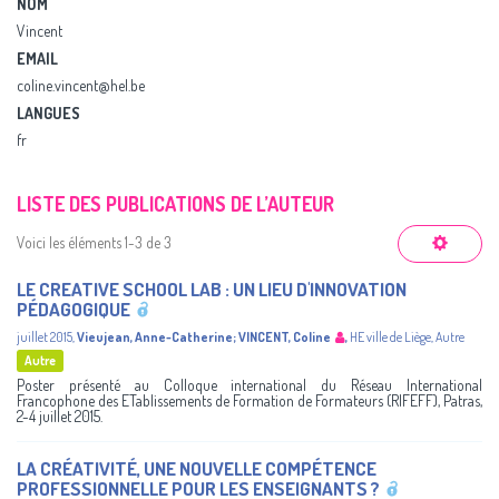
NOM
Vincent
EMAIL
coline.vincent@hel.be
LANGUES
fr
LISTE DES PUBLICATIONS DE L’AUTEUR
Voici les éléments 1-3 de 3
LE CREATIVE SCHOOL LAB : UN LIEU D'INNOVATION
PÉDAGOGIQUE
juillet 2015
,
Vieujean, Anne-Catherine
;
VINCENT, Coline
,
HE ville de Liège
,
Autre
Autre
Poster présenté au Colloque international du Réseau International
Francophone des ETablissements de Formation de Formateurs (RIFEFF), Patras,
2-4 juillet 2015.
LA CRÉATIVITÉ, UNE NOUVELLE COMPÉTENCE
PROFESSIONNELLE POUR LES ENSEIGNANTS ?