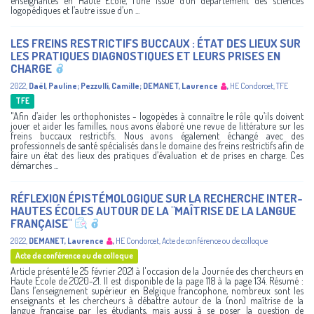
enseignantes en Haute Ecole, l’une issue d’un département des sciences
logopédiques et l’autre issue d’un ...
LES FREINS RESTRICTIFS BUCCAUX : ÉTAT DES LIEUX SUR
LES PRATIQUES DIAGNOSTIQUES ET LEURS PRISES EN
CHARGE
2022
,
Daël, Pauline
;
Pezzulli, Camille
;
DEMANET, Laurence
,
HE Condorcet
,
TFE
TFE
"Afin d’aider les orthophonistes - logopèdes à connaître le rôle qu’ils doivent
jouer et aider les familles, nous avons élaboré une revue de littérature sur les
freins buccaux restrictifs. Nous avons également échangé avec des
professionnels de santé spécialisés dans le domaine des freins restrictifs afin de
faire un état des lieux des pratiques d’évaluation et de prises en charge. Ces
démarches ...
RÉFLEXION ÉPISTÉMOLOGIQUE SUR LA RECHERCHE INTER-
HAUTES ÉCOLES AUTOUR DE LA "MAÎTRISE DE LA LANGUE
FRANÇAISE"
2022
,
DEMANET, Laurence
,
HE Condorcet
,
Acte de conférence ou de colloque
Acte de conférence ou de colloque
Article présenté le 25 février 2021 à l'occasion de la Journée des chercheurs en
Haute Ecole de 2020-21. Il est disponible de la page 118 à la page 134. Résumé :
Dans l’enseignement supérieur en Belgique francophone, nombreux sont les
enseignants et les chercheurs à débattre autour de la (non) maîtrise de la
langue française par les étudiants, mais aussi à se poser la question de