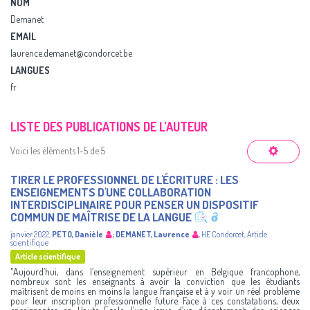
NOM
Demanet
EMAIL
laurence.demanet@condorcet.be
LANGUES
fr
LISTE DES PUBLICATIONS DE L’AUTEUR
Voici les éléments 1-5 de 5
TIRER LE PROFESSIONNEL DE L'ÉCRITURE : LES
ENSEIGNEMENTS D'UNE COLLABORATION
INTERDISCIPLINAIRE POUR PENSER UN DISPOSITIF
COMMUN DE MAÎTRISE DE LA LANGUE
janvier 2022
,
PETO, Danièle
;
DEMANET, Laurence
,
HE Condorcet
,
Article
scientifique
Article scientifique
"Aujourd’hui, dans l’enseignement supérieur en Belgique francophone,
nombreux sont les enseignants à avoir la conviction que les étudiants
maîtrisent de moins en moins la langue française et à y voir un réel problème
pour leur inscription professionnelle future. Face à ces constatations, deux