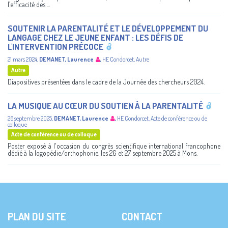
l’efficacité des ...
SOUTENIR LA PARENTALITÉ ET LE DÉVELOPPEMENT DU
LANGAGE CHEZ LE JEUNE ENFANT : LES DÉFIS DE
L'INTERVENTION PRÉCOCE
21 mars 2024
,
DEMANET, Laurence
,
HE Condorcet
,
Autre
Autre
Diapositives présentées dans le cadre de la Journée des chercheurs 2024.
LA MUSIQUE AU CŒUR DU SOUTIEN À LA PARENTALITÉ
26 septembre 2025
,
DEMANET, Laurence
,
HE Condorcet
,
Acte de conférence ou de
colloque
Acte de conférence ou de colloque
Poster exposé à l'occasion du congrès scientifique international francophone
dédié à la logopédie/orthophonie, les 26 et 27 septembre 2025 à Mons.
PLAN DU SITE
CONTACT