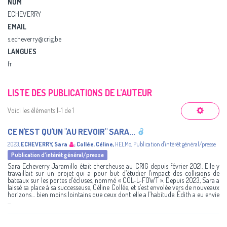
NOM
ECHEVERRY
EMAIL
s.echeverry@crig.be
LANGUES
fr
LISTE DES PUBLICATIONS DE L’AUTEUR
Voici les éléments 1-1 de 1
CE N'EST QU'UN "AU REVOIR" SARA...
2023
,
ECHEVERRY, Sara
;
Collée, Céline
,
HELMo
,
Publication d'intérêt général/presse
Publication d'intérêt général/presse
Sara Echeverry Jaramillo était chercheuse au CRIG depuis février 2021. Elle y
travaillait sur un projet qui a pour but d’étudier l’impact des collisions de
bateaux sur les portes d’écluses, nommé « COL-L-FOWT ». Depuis 2023, Sara a
laissé sa place à sa successeuse, Céline Collée, et s’est envolée vers de nouveaux
horizons… bien moins lointains que ceux dont elle a l’habitude. Édith a eu envie
...