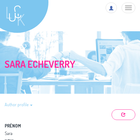
Toggl
navig
SARA ECHEVERRY
Author profile
PRÉNOM
Sara