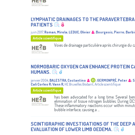
LYMPHATIC DRAINAGES TO THE PARAVERTEBRA
PATIENTS
juin 2017
,
Roman, Mirela
;
LEDUC, Olivier
;
Bourgeois, Pierre
;
Barbi
Article scientifique
Voies de drainage particulière après chirurgie du 
NORMOBARIC OXYGEN CAN ENHANCE PROTEIN CA
HUMANS.
janvier 2004
,
BALESTRA, Costantino
;
GERMONPRÉ, Peter
;
S
Cali Corleo R
;
Vann R
,
HE Bruxelles Brabant
,
Article scientifique
Article scientifique
has been advocated for a long time. Several ben
elimination of tissue nitrogen bubbles. During D
These inflammatory reactions occur within minutes
bubble interface, causing a ...
SCINTIGRAPHIC INVESTIGATIONS OF THE DEEP 
EVALUATION OF LOWER LIMB OEDEMA.