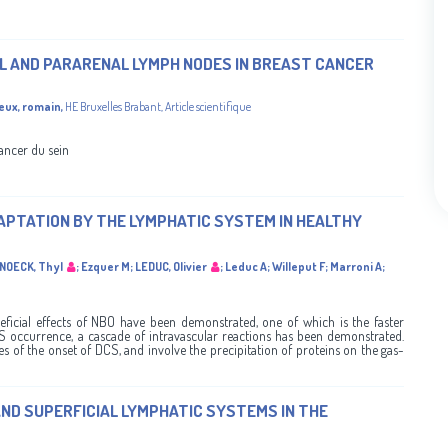
L AND PARARENAL LYMPH NODES IN BREAST CANCER
eux, romain
,
HE Bruxelles Brabant
,
Article scientifique
cancer du sein
PTATION BY THE LYMPHATIC SYSTEM IN HEALTHY
NOECK, Thyl
;
Ezquer M
;
LEDUC, Olivier
;
Leduc A
;
Willeput F
;
Marroni A
;
eficial effects of NBO have been demonstrated, one of which is the faster
CS occurrence, a cascade of intravascular reactions has been demonstrated.
 of the onset of DCS, and involve the precipitation of proteins on the gas-
AND SUPERFICIAL LYMPHATIC SYSTEMS IN THE