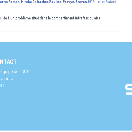
ierre
;
Roman, Mirela
;
De backer, Pauline
;
Provyn, Steven
,
HE Bruxelles Brabant
,
 liée à un problème situé dans le compartiment intrafasciculaire
NTACT
’équipe de LUCK
ynhera
IC