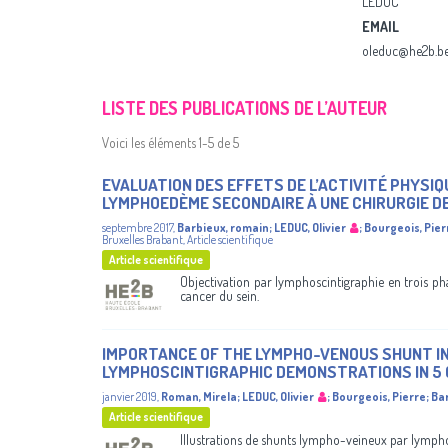
LEDUC
EMAIL
oleduc@he2b.b
LISTE DES PUBLICATIONS DE L’AUTEUR
Voici les éléments 1-5 de 5
EVALUATION DES EFFETS DE L’ACTIVITÉ PHYSI
LYMPHOEDÈME SECONDAIRE À UNE CHIRURGIE DE
septembre 2017
,
Barbieux, romain
;
LEDUC, Olivier
;
Bourgeois, Pier
Bruxelles Brabant
,
Article scientifique
Article scientifique
Objectivation par lymphoscintigraphie en trois 
cancer du sein.
IMPORTANCE OF THE LYMPHO-VENOUS SHUNT IN
LYMPHOSCINTIGRAPHIC DEMONSTRATIONS IN 5
janvier 2019
,
Roman, Mirela
;
LEDUC, Olivier
;
Bourgeois, Pierre
;
Ba
Article scientifique
Illustrations de shunts lympho-veineux par lymph