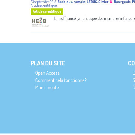
23 septembre 2019
,
Barbieux, romain
;
LEDUC, Olivier
;
Bourgeois, P
Article scientifique
Article scientifique
L'insuffisance lymphatique des membres inférieurs
PLAN DU SITE
CO
Open Access
L
Comment cela fonctionne?
S
Mon compte
C