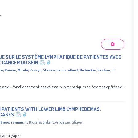
e
QUE SUR LE SYSTÈME LYMPHATIQUE DE PATIENTES AVEC
 CANCER DU SEIN
re
;
Roman, Mirela
;
Provyn, Steven
;
Leduc, albert
;
De backer, Pauline
,
HE
phases du fonctionnement des vaisseaux lymphatiques de femmes opérées du
 PATIENTS WITH LOWER LIMB LYMPHEDEMAS:
 CASES
rbieux, romain
,
HE Bruxelles Brabant
,
Article scientifique
oscintigraphie