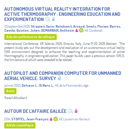
AUTONOMOUS VIRTUAL REALITY INTEGRATION FOR
ACTIVE THERMOGRAPHY : ENGINEERING EDUCATION AND
EXPERIMENTATION
03 septembre 2025
,
Strazzeri, Ilario
;
Notebaert, Arnaud
;
Smets, Florian
;
Barros,
Camila
;
Quinten, Julien
;
DEMARBAIX, Anthonin
,
HE Condorcet
Acte de conférence ou de colloque
International Conference, XR Salento 2025, Otranto, Italy, June 17–20 2025 Abstract : "The
present study sets out the development and evaluation of an autonomous virtual reality
(VR) environment designed to enhance the teaching and experimentation of active
thermography in engineering education. This paper builds upon a previous version (VR_1),
the limitations of which were revealed to be related ...
AUTOPILOT AND COMPANION COMPUTER FOR UNMANNED
AERIAL VEHICLE: SURVEY
janvier 2023
,
Delvaux, L.
;
Di Naro, L.
,
HE de la Province de Liège
Autre
Travail d'étudiant
AUTOUR DE L’AFFAIRE GALILÉE
2014
,
STOFFEL, Jean-François
,
HE Louvain en Hainaut
Article scientifique