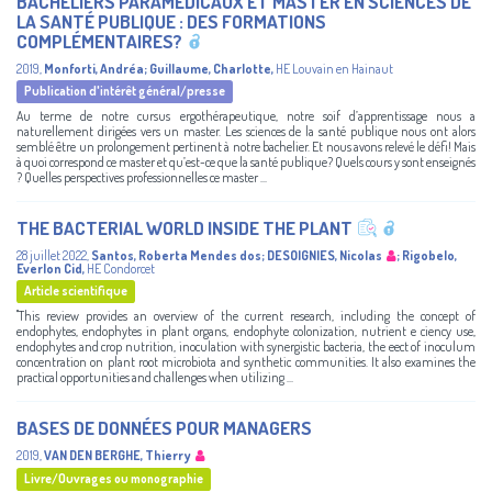
BACHELIERS PARAMÉDICAUX ET MASTER EN SCIENCES DE
LA SANTÉ PUBLIQUE : DES FORMATIONS
COMPLÉMENTAIRES?
2019
,
Monforti, Andréa
;
Guillaume, Charlotte
,
HE Louvain en Hainaut
Publication d'intérêt général/presse
Au terme de notre cursus ergothérapeutique, notre soif d’apprentissage nous a
naturellement dirigées vers un master. Les sciences de la santé publique nous ont alors
semblé être un prolongement pertinent à notre bachelier. Et nous avons relevé le défi! Mais
à quoi correspond ce master et qu’est-ce que la santé publique? Quels cours y sont enseignés
? Quelles perspectives professionnelles ce master ...
THE BACTERIAL WORLD INSIDE THE PLANT
28 juillet 2022
,
Santos, Roberta Mendes dos
;
DESOIGNIES, Nicolas
;
Rigobelo,
Everlon Cid
,
HE Condorcet
Article scientifique
"This review provides an overview of the current research, including the concept of
endophytes, endophytes in plant organs, endophyte colonization, nutrient e ciency use,
endophytes and crop nutrition, inoculation with synergistic bacteria, the eect of inoculum
concentration on plant root microbiota and synthetic communities. It also examines the
practical opportunities and challenges when utilizing ...
BASES DE DONNÉES POUR MANAGERS
2019
,
VAN DEN BERGHE, Thierry
Livre/Ouvrages ou monographie