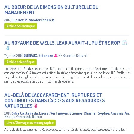
AU COEUR DE LA DIMENSION CULTURELLE DU
MANAGEMENT
2017
,
Dupriez, P.
;
Vanderlinden, B.
Article Scientifique
AU ROYAUME DE WELLS, LEAR AURAIT-IL PU ÊTRE ROI?
17 juillet 2018
,
QUINAUX, Eléonore
,
HE Bruxelles Brabant
Article scientifique
L'oeuvre de Shakespeare, "Le Roi Lear" a-t-il connu des réécritures modernes et
contemporaines? A travers cet article, l'autrice démontre que la nouvelle de H.G. Wells, "Le
Pays des Aveugles" est une réécriture de King Lear dont les embranchements sont
semblables aux strates ou au rhizomes deleuziens.
AU-DELÀ DE L'ACCAPAREMENT. RUPTURES ET
CONTINUITÉS DANS L'ACCÈS AUX RESSOURCES
NATURELLES
2014
,
Silva Castaneda, Laura
;
Verhaegen, Etienne
;
Charlier, Sophie
;
Ansoms, An
,
HE de la Province de Namur
Livre/Ouvrage ou monographie
Au-delà de l'accaparement. Ruptures et continuités dans l'accès aux ressources naturelles