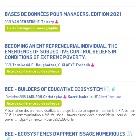
BASES DE DONNÉES POUR MANAGERS. EDITION 2021
2021
,
VAN DEN BERGHE, Thierry
Livre/Ouvrages ou monographie
BECOMING AN ENTREPRENEURIAL INDIVIDUAL: THE
EMERGENCE OF SUBJECTIVE CONTROL BELIEFS IN
CONDITIONS OF EXTREME POVERTY.
2021
,
Tornikoski, E.
;
Boughattas, Y.
;
CLAEYÉ, Frederik
Acte de conférence ou de colloque
BEE - BUILDERS OF EDUCATIVE ECOSYSTEM
10 octobre 2018
,
LADURON, Christophe
;
Sacré, Isabelle
,
HE Albert Jacquard
Acte de conférence ou de colloque
Présentation des premiers résultats du projet lors du colloque annuel de la CIRTA, édition
2018. La communication a été réalisée au travers d'une vidéo disponible au bout du lien
suivant : https://vimeo.com/user92555826/cirta
BEE - ÉCOSYSTÈMES D'APPRENTISSAGE NUMÉRIQUES