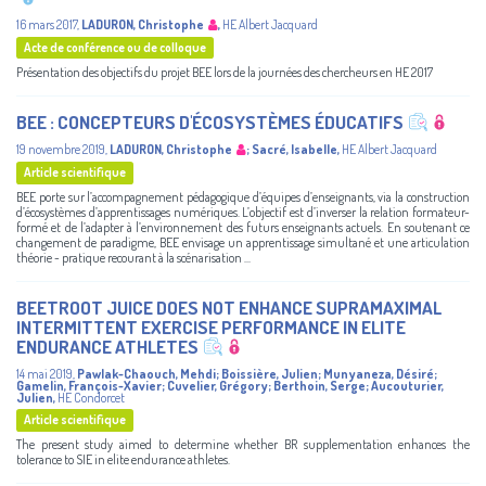
16 mars 2017
,
LADURON, Christophe
,
HE Albert Jacquard
Acte de conférence ou de colloque
Présentation des objectifs du projet BEE lors de la journées des chercheurs en HE 2017
BEE : CONCEPTEURS D'ÉCOSYSTÈMES ÉDUCATIFS
19 novembre 2019
,
LADURON, Christophe
;
Sacré, Isabelle
,
HE Albert Jacquard
Article scientifique
BEE porte sur l’accompagnement pédagogique d’équipes d’enseignants, via la construction
d’écosystèmes d’apprentissages numériques. L’objectif est d’inverser la relation formateur-
formé et de l’adapter à l’environnement des futurs enseignants actuels. En soutenant ce
changement de paradigme, BEE envisage un apprentissage simultané et une articulation
théorie - pratique recourant à la scénarisation ...
BEETROOT JUICE DOES NOT ENHANCE SUPRAMAXIMAL
INTERMITTENT EXERCISE PERFORMANCE IN ELITE
ENDURANCE ATHLETES
14 mai 2019
,
Pawlak-Chaouch, Mehdi
;
Boissière, Julien
;
Munyaneza, Désiré
;
Gamelin, François-Xavier
;
Cuvelier, Grégory
;
Berthoin, Serge
;
Aucouturier,
Julien
,
HE Condorcet
Article scientifique
The present study aimed to determine whether BR supplementation enhances the
tolerance to SIE in elite endurance athletes.