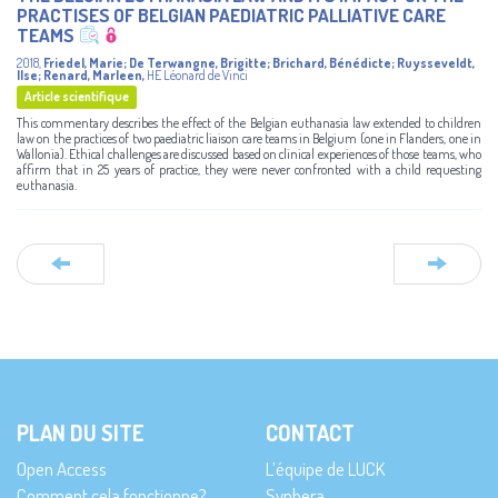
PRACTISES OF BELGIAN PAEDIATRIC PALLIATIVE CARE
TEAMS
2018
,
Friedel, Marie
;
De Terwangne, Brigitte
;
Brichard, Bénédicte
;
Ruysseveldt,
Ilse
;
Renard, Marleen
,
HE Léonard de Vinci
Article scientifique
This commentary describes the effect of the Belgian euthanasia law extended to children
law on the practices of two paediatric liaison care teams in Belgium (one in Flanders, one in
Wallonia). Ethical challenges are discussed based on clinical experiences of those teams, who
affirm that in 25 years of practice, they were never confronted with a child requesting
euthanasia.
PLAN DU SITE
CONTACT
Open Access
L’équipe de LUCK
Comment cela fonctionne?
Synhera