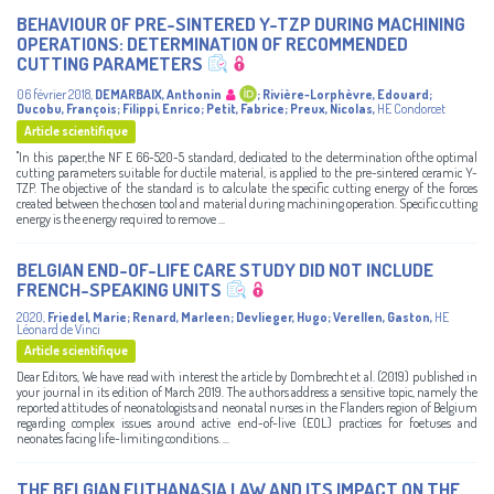
BEHAVIOUR OF PRE-SINTERED Y-TZP DURING MACHINING
OPERATIONS: DETERMINATION OF RECOMMENDED
CUTTING PARAMETERS
06 février 2018
,
DEMARBAIX, Anthonin
;
Rivière-Lorphèvre, Edouard
;
Ducobu, François
;
Filippi, Enrico
;
Petit, Fabrice
;
Preux, Nicolas
,
HE Condorcet
Article scientifique
"In this paper,the NF E 66-520-5 standard, dedicated to the determination ofthe optimal
cutting parameters suitable for ductile material, is applied to the pre-sintered ceramic Y-
TZP. The objective of the standard is to calculate the specific cutting energy of the forces
created between the chosen tool and material during machining operation. Specific cutting
energy is the energy required to remove ...
BELGIAN END-OF-LIFE CARE STUDY DID NOT INCLUDE
FRENCH-SPEAKING UNITS
2020
,
Friedel, Marie
;
Renard, Marleen
;
Devlieger, Hugo
;
Verellen, Gaston
,
HE
Léonard de Vinci
Article scientifique
Dear Editors, We have read with interest the article by Dombrecht et al. (2019) published in
your journal in its edition of March 2019. The authors address a sensitive topic, namely the
reported attitudes of neonatologists and neonatal nurses in the Flanders region of Belgium
regarding complex issues around active end-of-live (EOL) practices for foetuses and
neonates facing life-limiting conditions. ...
THE BELGIAN EUTHANASIA LAW AND ITS IMPACT ON THE