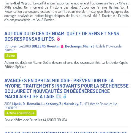
Pierre-Noël Mayaud. Le conflit entre l’astronomie nouvelle et l’Écriture sainte aux XVIe et
XVIIe siècles. Un moment de l’histoire des idées. Autour de l’affaire Galilée. Vol. 1.
Présentation des dossiers restituant le conflit et arrière plan historique (bibliographie des
ouvrages analysés et notices biographiques de leurs auteurs). Vol. 2. Dossier A : Extraits
d’ouvrages exégétiques. Vol. 3. Dossier ...
AUTOUR DU DÉCÈS DE NOAM: QUÊTE DE SENS ET SENS
DES RESPONSABILITÉS.
05 novembre 2008
,
BULLENS, Quentin
;
Dechamps, Michel
,
HE de la Province de
Namur
Autre
Autour du décès de Noam: Quête de sens et sens des responsabilités. La lettre de Yapaka
Edition Spéciale
AVANCÉES EN OPHTALMOLOGIE : PRÉVENTION DE LA
MYOPIE, TRAITEMENTS INNOVANTS POUR LA SÉCHERESSE
OCULAIRE ET NOUVEAUTÉS EN DÉGÉNÉRESCENCE
MACULAIRE LIÉE À L’ÂGE
2023
,
Lipski, D.
;
Demolin, L.
;
Kazemy, Z.
;
Motulsky, E.
,
HE Libre de Bruxelles Ilya
Prigogine
Article scientifique
Revue Médicale de Bruxelles, 44, (2023) 319-324