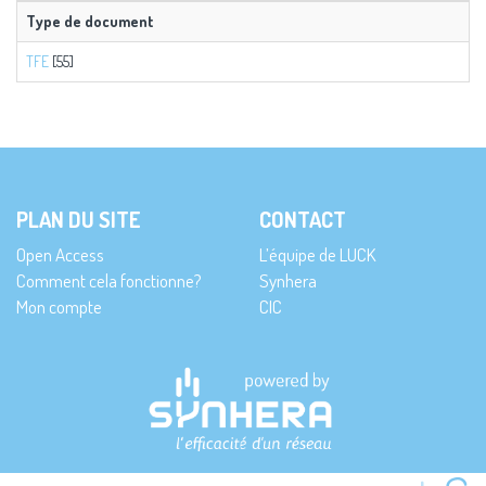
Type de document
TFE
[55]
PLAN DU SITE
CONTACT
Open Access
L’équipe de LUCK
Comment cela fonctionne?
Synhera
Mon compte
CIC