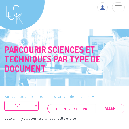
Toggl
navig
PARCOURIR SCIENCES ET
TECHNIQUES PAR TYPE DE
DOCUMENT
Parcourir Sciences Et Techniques par type de document
ALLER
Désolé, il n'y a aucun résultat pour cette entrée.