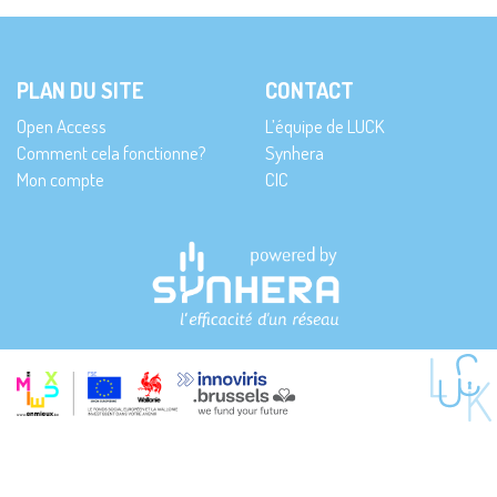
PLAN DU SITE
CONTACT
Open Access
L’équipe de LUCK
Comment cela fonctionne?
Synhera
Mon compte
CIC