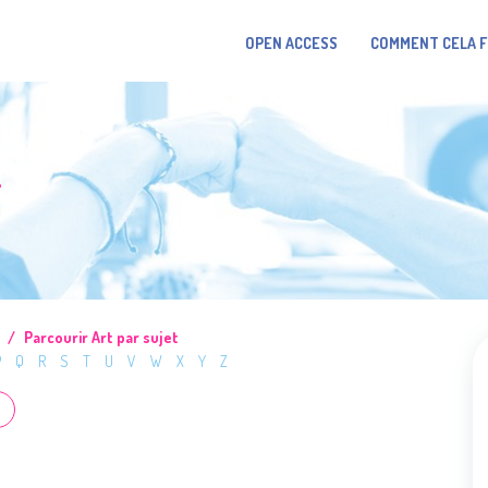
OPEN ACCESS
COMMENT CELA 
T
Parcourir Art par sujet
P
Q
R
S
T
U
V
W
X
Y
Z