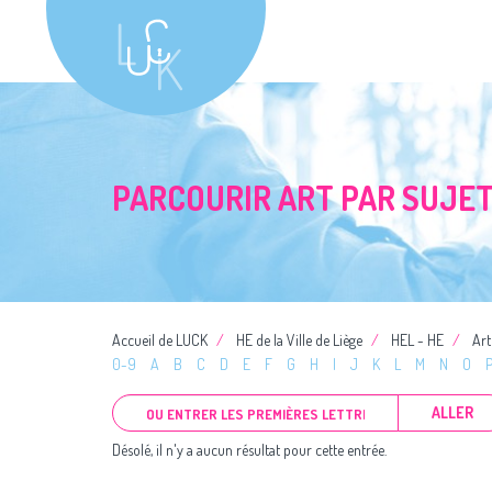
PARCOURIR ART PAR SUJE
Accueil de LUCK
HE de la Ville de Liège
HEL - HE
Art
0-9
A
B
C
D
E
F
G
H
I
J
K
L
M
N
O
ALLER
Désolé, il n'y a aucun résultat pour cette entrée.