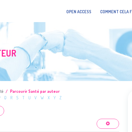
OPEN ACCESS
COMMENT CELA 
TEUR
té
Parcourir Santé par auteur
P
Q
R
S
T
U
V
W
X
Y
Z