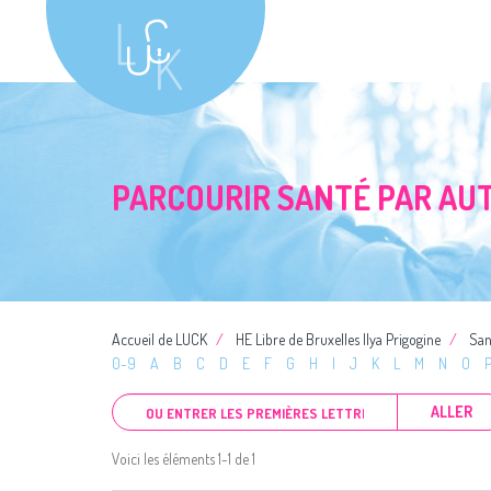
PARCOURIR SANTÉ PAR AU
Accueil de LUCK
HE Libre de Bruxelles Ilya Prigogine
San
0-9
A
B
C
D
E
F
G
H
I
J
K
L
M
N
O
ALLER
Voici les éléments 1-1 de 1