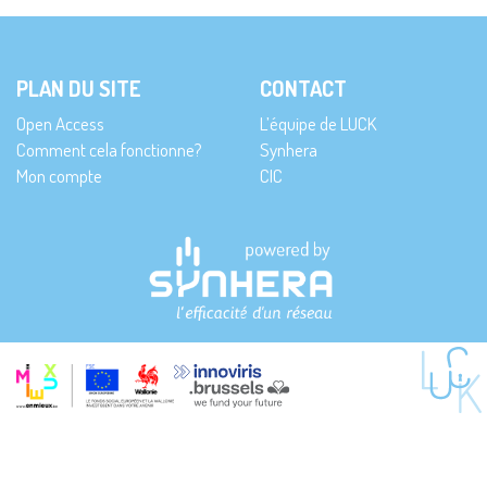
PLAN DU SITE
CONTACT
Open Access
L’équipe de LUCK
Comment cela fonctionne?
Synhera
Mon compte
CIC