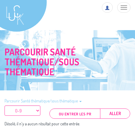
Toggl
navig
PARCOURIR SANTÉ
THÉMATIQUE/SOUS
THÉMATIQUE
Parcourir Santé thématique/sous thématique
ALLER
Désolé, il n'y a aucun résultat pour cette entrée.