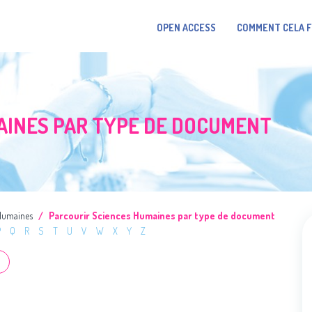
OPEN ACCESS
COMMENT CELA 
AINES PAR TYPE DE DOCUMENT
Humaines
Parcourir Sciences Humaines par type de document
P
Q
R
S
T
U
V
W
X
Y
Z