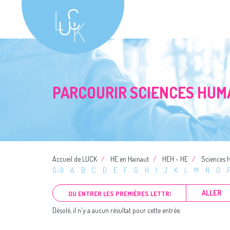
PARCOURIR SCIENCES HUM
Accueil de LUCK
HE en Hainaut
HEH - HE
Sciences 
0-9
A
B
C
D
E
F
G
H
I
J
K
L
M
N
O
ALLER
Désolé, il n'y a aucun résultat pour cette entrée.