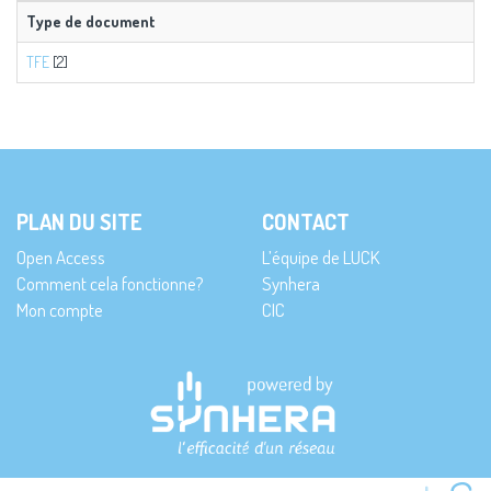
Type de document
TFE
[2]
PLAN DU SITE
CONTACT
Open Access
L’équipe de LUCK
Comment cela fonctionne?
Synhera
Mon compte
CIC