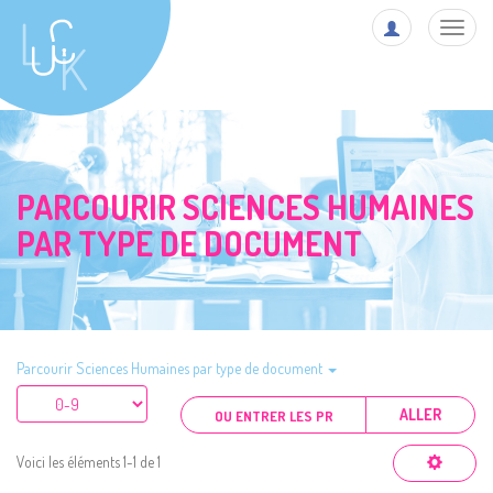
Toggl
navig
PARCOURIR SCIENCES HUMAINES
PAR TYPE DE DOCUMENT
Parcourir Sciences Humaines par type de document
ALLER
Voici les éléments 1-1 de 1