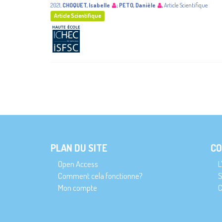
2021
,
CHOQUET, Isabelle
;
PETO, Danièle
,
Article Scientifique
Article Scientifique
PLAN DU SITE
CO
Open Access
L
Comment cela fonctionne?
S
Mon compte
C