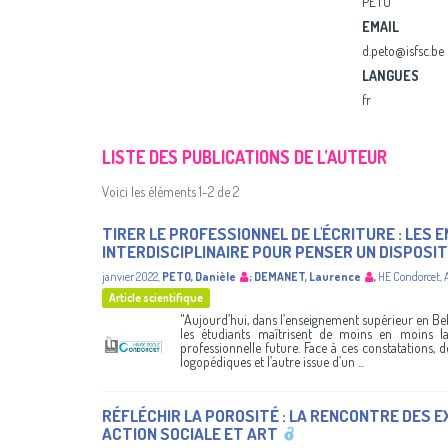
PETO
EMAIL
d.peto@isfsc.be
LANGUES
fr
LISTE DES PUBLICATIONS DE L’AUTEUR
Voici les éléments 1-2 de 2
TIRER LE PROFESSIONNEL DE L'ÉCRITURE : LES
INTERDISCIPLINAIRE POUR PENSER UN DISPOSIT
janvier 2022
,
PETO, Danièle
;
DEMANET, Laurence
,
HE Condorcet
,
Article scientifique
"Aujourd’hui, dans l’enseignement supérieur en Be
les étudiants maîtrisent de moins en moins la
professionnelle future. Face à ces constatations,
logopédiques et l’autre issue d’un ...
RÉFLÉCHIR LA POROSITÉ : LA RENCONTRE DES 
ACTION SOCIALE ET ART