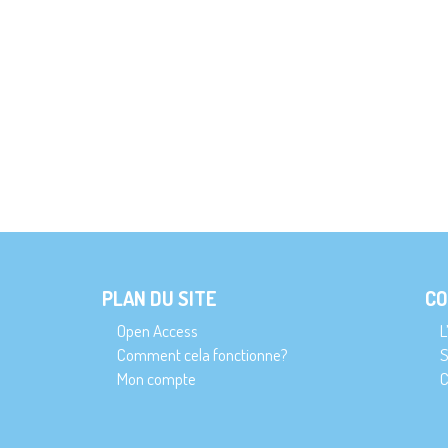
PLAN DU SITE
CO
Open Access
L
Comment cela fonctionne?
S
Mon compte
C