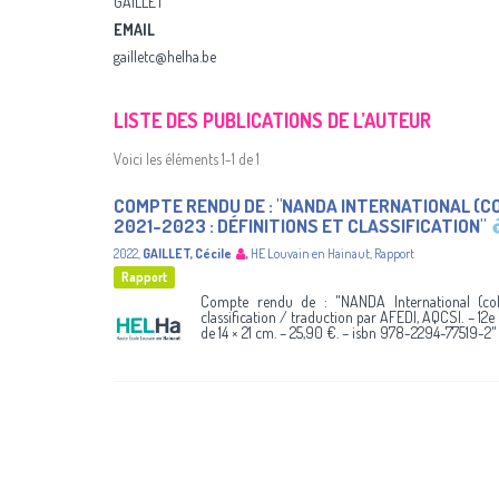
GAILLET
EMAIL
gailletc@helha.be
LISTE DES PUBLICATIONS DE L’AUTEUR
Voici les éléments 1-1 de 1
COMPTE RENDU DE : "NANDA INTERNATIONAL (C
2021-2023 : DÉFINITIONS ET CLASSIFICATION"
2022
,
GAILLET, Cécile
,
HE Louvain en Hainaut
,
Rapport
Rapport
Compte rendu de : "NANDA International (colle
classification / traduction par AFEDI, AQCSI. – 12e é
de 14 × 21 cm. – 25,90 €. – isbn 978-2294-77519-2"