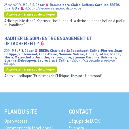
25 mars 2024
,
MEURIS, César
;
Rommelaere, Claire
;
Guffens, Caroline
;
BRÉDA,
Charlotte
,
RESSORT
,
Acte de conférence ou de colloque
Acte de conférence ou de colloque
Article publié dans " Repenser l’institution et la désinstitutionnalisation à partir
du handicap".
HABITER LE SOIN : ENTRE ENGAGEMENT ET
DÉTACHEMENT ?
2024
,
MEURIS, César
;
BRÉDA, Charlotte
;
Bosschaert, Céline
;
Pierron, Jean-
Philippe
;
Vuillemenot, Anne-Marie
;
Monnaie, Valérie
;
Aït Saïd, Fatiha
;
Friedel,
Marie
;
Mazzochetti, Jacinthe
;
Renson, Julie
;
Etienne, Caroline
;
Dalemans,
Etienne
;
Debucquois, Laure
;
Gravé, Céline
,
RESSORT
,
Acte de conférence ou de
colloque
Acte de conférence ou de colloque
Actes du colloque "Printemps de l'Ethique" (Ressort, Libramont)
PLAN DU SITE
CONTACT
Open Access
L’équipe de LUCK
Comment cela fonctionne?
Synhera