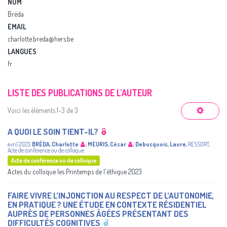
NOM
Bréda
EMAIL
charlotte.breda@hers.be
LANGUES
fr
LISTE DES PUBLICATIONS DE L’AUTEUR
Voici les éléments 1-3 de 3
A QUOI LE SOIN TIENT-IL?
avril 2023
,
BRÉDA, Charlotte
;
MEURIS, César
;
Debucquois, Laure
,
RESSORT
,
Acte de conférence ou de colloque
Acte de conférence ou de colloque
Actes du colloque les Printemps de l'éthique 2023
FAIRE VIVRE L’INJONCTION AU RESPECT DE L’AUTONOMIE,
EN PRATIQUE ? UNE ÉTUDE EN CONTEXTE RÉSIDENTIEL
AUPRÈS DE PERSONNES ÂGÉES PRÉSENTANT DES
DIFFICULTÉS COGNITIVES