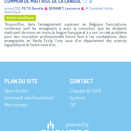
COMMUN DE MAÎTRISE DE LA LANGUE
janvier 2022
,
PETO, Danièle
;
DEMANET, Laurence
,
HE Condorcet
,
Article
scientifique
Article scientifique
"Aujourd’hui, dans l’enseignement supérieur en Belgique francophone,
nombreux sont les enseignants à avoir la conviction que les étudiants
maîtrisent de moins en moins la langue française et à y voir un réel problème
pour leur inscription professionnelle future. Face à ces constatations, deux
enseignantes en Haute Ecole, l’une issue d’un département des sciences
logopédiques et l’autre issue d’un ...
PLAN DU SITE
CONTACT
Open Access
L’équipe de LUCK
Comment cela fonctionne?
Synhera
Mon compte
CIC