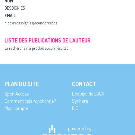
NOM
DESOIGNIES
EMAIL
nicolas.desoignies@condorcet.be
LISTE DES PUBLICATIONS DE L’AUTEUR
La recherche n'a produit aucun résultat.
PLAN DU SITE
CONTACT
Open Access
L’équipe de LUCK
Comment cela fonctionne?
Synhera
Mon compte
CIC