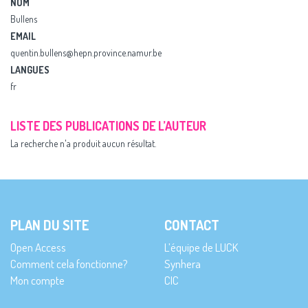
NOM
Bullens
EMAIL
quentin.bullens@hepn.province.namur.be
LANGUES
fr
LISTE DES PUBLICATIONS DE L’AUTEUR
La recherche n'a produit aucun résultat.
PLAN DU SITE
CONTACT
Open Access
L’équipe de LUCK
Comment cela fonctionne?
Synhera
Mon compte
CIC