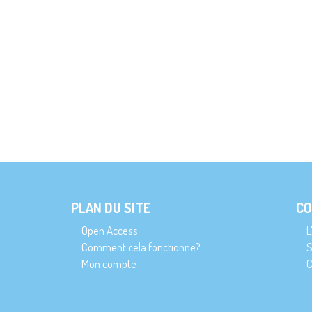
PLAN DU SITE
CO
Open Access
L
Comment cela fonctionne?
S
Mon compte
C