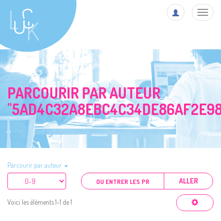
Toggl
navig
PARCOURIR PAR AUTEUR
"5AD4C32A8EBC4C34DE86AF2E98
Parcourir par auteur
ALLER
Voici les éléments 1-1 de 1