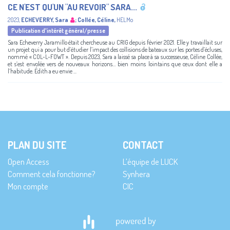
CE N'EST QU'UN "AU REVOIR" SARA...
2023
,
ECHEVERRY, Sara
;
Collée, Céline
,
HELMo
Publication d'intérêt général/presse
Sara Echeverry Jaramillo était chercheuse au CRIG depuis février 2021. Elle y travaillait sur
un projet qui a pour but d’étudier l’impact des collisions de bateaux sur les portes d’écluses,
nommé « COL-L-FOWT ». Depuis 2023, Sara a laissé sa place à sa successeuse, Céline Collée,
et s’est envolée vers de nouveaux horizons… bien moins lointains que ceux dont elle a
l’habitude. Édith a eu envie ...
PLAN DU SITE
CONTACT
Open Access
L’équipe de LUCK
Comment cela fonctionne?
Synhera
Mon compte
CIC