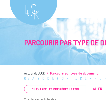
PARCOURIR PAR TYPE DE 
Accueil de LUCK
Parcourir par type de document
0-9
A
B
C
D
E
F
G
H
I
J
K
L
M
N
O
ALLER
Voici les éléments 1-7 de 7