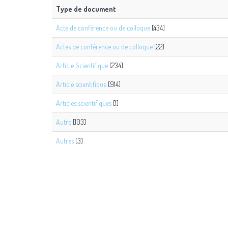
Type de document
Acte de conférence ou de colloque
[434]
Actes de conférence ou de colloque
[22]
Article Scientifique
[234]
Article scientifique
[914]
Articles scientifiques
[1]
Autre
[103]
Autres
[3]