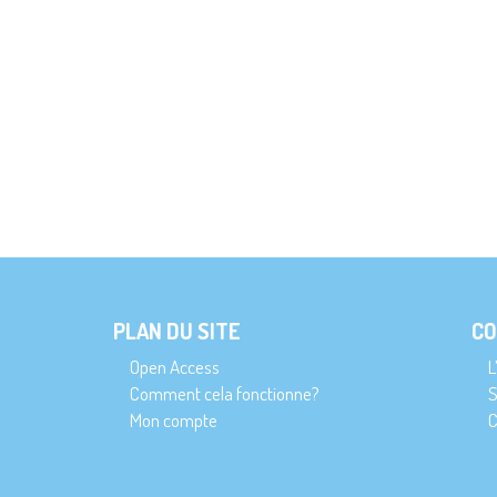
PLAN DU SITE
CO
Open Access
L
Comment cela fonctionne?
S
Mon compte
C