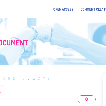
OPEN ACCESS
COMMENT CELA 
DOCUMENT
P
Q
R
S
T
U
V
W
X
Y
Z