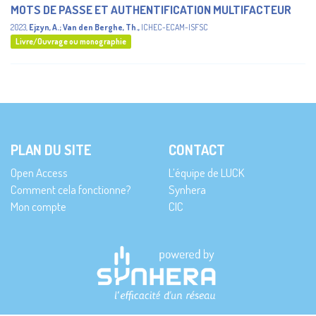
MOTS DE PASSE ET AUTHENTIFICATION MULTIFACTEUR
2023
,
Ejzyn, A.
;
Van den Berghe, Th.
,
ICHEC-ECAM-ISFSC
Livre/Ouvrage ou monographie
PLAN DU SITE
CONTACT
Open Access
L’équipe de LUCK
Comment cela fonctionne?
Synhera
Mon compte
CIC