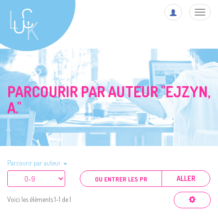
Toggl
navig
PARCOURIR PAR AUTEUR "EJZYN,
A."
Parcourir par auteur
ALLER
Voici les éléments 1-1 de 1