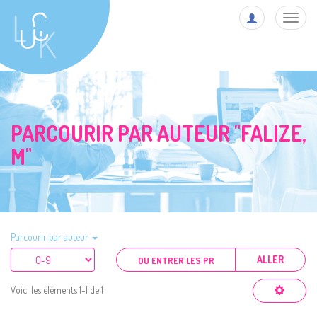
Toggl
navig
PARCOURIR PAR AUTEUR "FALIZE,
M"
Parcourir par auteur
ALLER
Voici les éléments 1-1 de 1