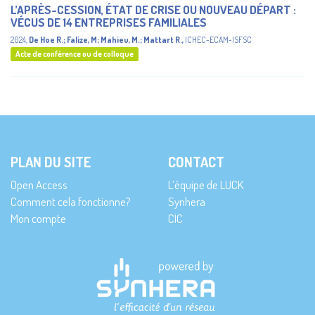
L’APRÈS-CESSION, ÉTAT DE CRISE OU NOUVEAU DÉPART :
VÉCUS DE 14 ENTREPRISES FAMILIALES
2024
,
De Hoe R.
;
Falize, M
;
Mahieu, M.
;
Mattart R.
,
ICHEC-ECAM-ISFSC
Acte de conférence ou de colloque
PLAN DU SITE
CONTACT
Open Access
L’équipe de LUCK
Comment cela fonctionne?
Synhera
Mon compte
CIC