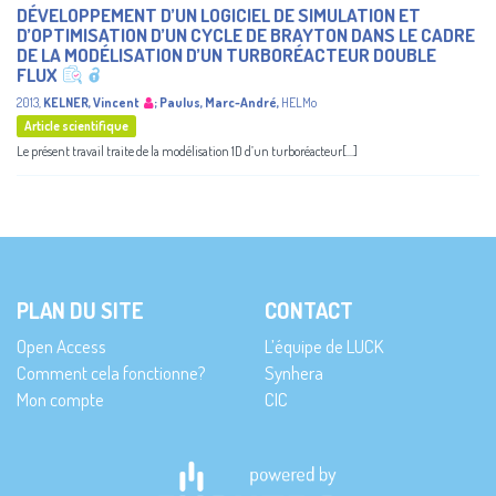
DÉVELOPPEMENT D’UN LOGICIEL DE SIMULATION ET
D’OPTIMISATION D’UN CYCLE DE BRAYTON DANS LE CADRE
DE LA MODÉLISATION D’UN TURBORÉACTEUR DOUBLE
FLUX
2013
,
KELNER, Vincent
;
Paulus, Marc-André
,
HELMo
Article scientifique
Le présent travail traite de la modélisation 1D d’un turboréacteur[...]
PLAN DU SITE
CONTACT
Open Access
L’équipe de LUCK
Comment cela fonctionne?
Synhera
Mon compte
CIC