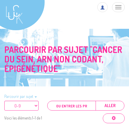
Toggl
navig
PARCOURIR PAR SUJET "CANCER
DU SEIN, ARN NON CODANT,
ÉPIGÉNÉTIQUE"
Parcourir par sujet
ALLER
Voici les éléments 1-1 de 1