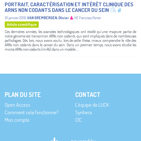
PORTRAIT, CARACTÉRISATION ET INTÉRÊT CLINIQUE DES
ARNS NON CODANTS DANS LE CANCER DU SEIN
01 janvier 2016
,
VAN GREMBERGEN, Olivier
,
HE Francisco Ferrer
Article scientifique
Ces dernières années, les avancées technologiques ont révélé qu’une majeure partie de
notre génome est transcrit en ARNs non codants, qui sont impliqués dans de nombreuses
pathologies. Dès lors, nous avons voulu, lors de cette thèse, mieux comprendre le rôle des
ARNs non codants dans le cancer du sein. Dans un premier temps, nous avons étudié les
micros ARNs non codants (miRs) dans un modèle ...
PLAN DU SITE
CONTACT
Open Access
L’équipe de LUCK
Comment cela fonctionne?
Synhera
Mon compte
CIC