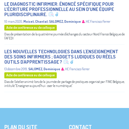
LE DIAGNOSTIC INFIRMIER: ÉNONCÉ SPÉCIFIQUE POUR
L’ÉCRITURE PROFESSIONNELLE AU SEIN D’UNE ÉQUIPE
PLURIDISCIPLINAIRE.
10 mars 2020
,
Moiset, Chantal
;
SALOMEZ, Dominique
,
HE Francisco Ferrer
Acte de conférence ou de colloque
Dias de présentation de la quatrième journée d'échanges du secteur Nord France Belgique de
l'AFEDI
LES NOUVELLES TECHNOLOGIES DANS L'ENSEIGNEMENT
DES SOINS INFIRMIERS ; GADGETS LUDIQUES OU RÉELS
OUTILS D'APPRENTISSAGE ?
13 décembre 2019
,
SALOMEZ, Dominique
,
HE Francisco Ferrer
Acte de conférence ou de colloque
Dias de l'atelier animé lors de la journée de partage de pratiques organisé par FINE Belgique,
intitulé "Enseigner aujourd'hui : oser le numérique".
PLAN DU SITE
CONTACT