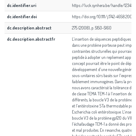
dc.identifier.uri
https://luck.synhera.be/handle/12345
dc.identifier.doi
https://doi.org/10.1111/j.1742-4658.200
dc.description.abstract
275 (2008), p. 5150-5160
dc.description.abstractfr
L'insertion de séquences peptidiques h
dans une protéine porteuse peut impos
contraintes structurelles qui pourraient 
peptide à adopter un repliement approp
concept pourrait être le point de départ
développement d'une nouvelle générati
sous-unitaires sûrs basés sur l'expressi
faiblement immunogènes. Dans la prése
nous avons caractérisé la tolérance de 
de classe TEMA TEM-1 à l'insertion de d
différents, la boucle V3 de la protéine g
et l'entérotoxine STa thermostable prod
Escherichia coli entérotoxique. L'inserti
boucle V3 de la protéine gp120 du VIH 
l'échafaudage TEM-1 a donné des protéi
et mal produites. En revanche, quatre 