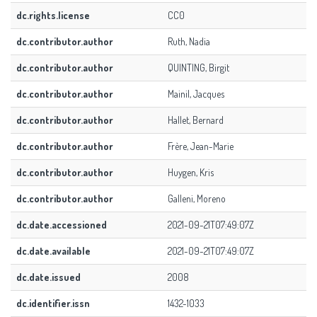
dc.rights.license
CC0
dc.contributor.author
Ruth, Nadia
dc.contributor.author
QUINTING, Birgit
dc.contributor.author
Mainil, Jacques
dc.contributor.author
Hallet, Bernard
dc.contributor.author
Frère, Jean-Marie
dc.contributor.author
Huygen, Kris
dc.contributor.author
Galleni, Moreno
dc.date.accessioned
2021-09-21T07:49:07Z
dc.date.available
2021-09-21T07:49:07Z
dc.date.issued
2008
dc.identifier.issn
1432-1033