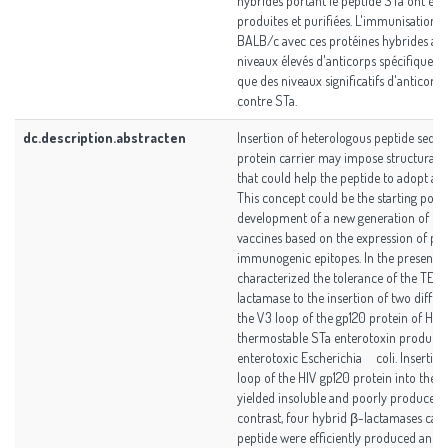
hybrides portant le peptide STa ont été
produites et purifiées. L'immunisation d
BALB/c avec ces protéines hybrides a p
niveaux élevés d'anticorps spécifiques d
que des niveaux significatifs d'anticorps
contre STa.
dc.description.abstracten
Insertion of heterologous peptide seque
protein carrier may impose structural c
that could help the peptide to adopt a p
This concept could be the starting point
development of a new generation of saf
vaccines based on the expression of po
immunogenic epitopes. In the present s
characterized the tolerance of the TEM
lactamase to the insertion of two differ
the V3 loop of the gp120 protein of HIV,
thermostable STa enterotoxin produce
enterotoxic Escherichia coli. Insertion
loop of the HIV gp120 protein into the T
yielded insoluble and poorly produced 
contrast, four hybrid β-lactamases carr
peptide were efficiently produced and p