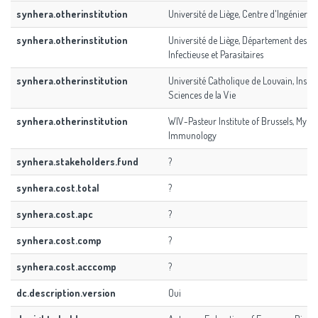
synhera.otherinstitution
Université de Liège, Centre d'Ingénierie
synhera.otherinstitution
Université de Liège, Département des Ma
Infectieuse et Parasitaires
synhera.otherinstitution
Université Catholique de Louvain, Instit
Sciences de la Vie
synhera.otherinstitution
WIV-Pasteur Institute of Brussels, Myco
Immunology
synhera.stakeholders.fund
?
synhera.cost.total
?
synhera.cost.apc
?
synhera.cost.comp
?
synhera.cost.acccomp
?
dc.description.version
Oui