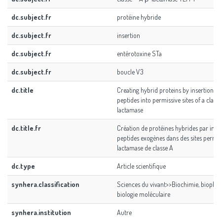
dc.subject.fr
protéine hybride
dc.subject.fr
insertion
dc.subject.fr
entérotoxine STa
dc.subject.fr
boucle V3
dc.title
Creating hybrid proteins by insertion o
peptides into permissive sites of a cla
lactamase
dc.title.fr
Création de protéines hybrides par inse
peptides exogènes dans des sites permis
lactamase de classe A
dc.type
Article scientifique
synhera.classification
Sciences du vivant>>Biochimie, biophy
biologie moléculaire
synhera.institution
Autre