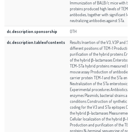
Immunization of BALB/c mice with the
proteins produced high levels of TEM-1-
antibodies, together with significant leve
neutralizing antibodies against STa.
dc.description.sponsorship
OTH
dc.description.tableofcontents
Results Insertion of the V3, V3P and STa
different positions of TEM-1 Production
purification of the hybrid proteins Enzy
of the hybrid β-lactamases Enterotoxici
TEM–STa hybrid proteins measured by 
mouse assay Production of antibodies a
carrier protein TEM-1 and the STa ente
Neutralization of the STa enterotoxicity
Experimental procedures Antibiotics, c
enzymes Plasmids, bacterial strains and
conditions Construction of synthetic D
coding for the V3 and STa epitopes Con
the hybrid β-lactamases Measurement o
Cellular localization of the hybrid β-la
Production and purification of the TEM
proteins N-terminal sequencing of pro