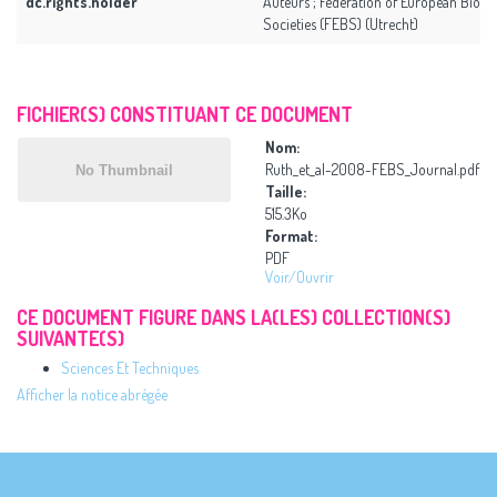
dc.rights.holder
Auteurs ; Federation of European Bioch
Societies (FEBS) (Utrecht)
FICHIER(S) CONSTITUANT CE DOCUMENT
Nom:
Ruth_et_al-2008-FEBS_Journal.pdf
Taille:
515.3Ko
Format:
PDF
Voir/
Ouvrir
CE DOCUMENT FIGURE DANS LA(LES) COLLECTION(S)
SUIVANTE(S)
Sciences Et Techniques
Afficher la notice abrégée