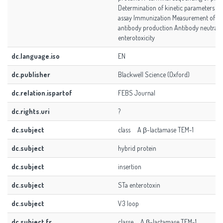
Determination of kinetic parameters S
assay Immunization Measurement of spe
antibody production Antibody neutraliz
enterotoxicity
dc.language.iso
EN
dc.publisher
Blackwell Science (Oxford)
dc.relation.ispartof
FEBS Journal
dc.rights.uri
?
dc.subject
class A β-lactamase TEM-1
dc.subject
hybrid protein
dc.subject
insertion
dc.subject
STa enterotoxin
dc.subject
V3 loop
dc.subject.fr
classe A β-lactamase TEM-1