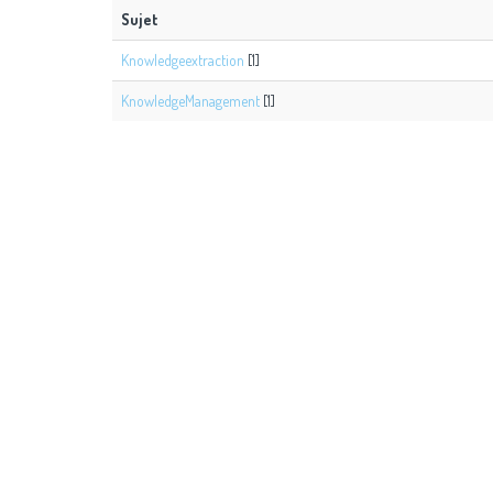
Sujet
Knowledgeextraction
[1]
KnowledgeManagement
[1]