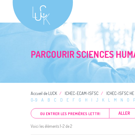
PARCOURIR SCIENCES HUM
Accueil de LUCK
ICHEC-ECAM-ISFSC
ICHEC-ISFSC HE
0-9
A
B
C
D
E
F
G
H
I
J
K
L
M
N
O
ALLER
Voici les éléments 1-2 de 2