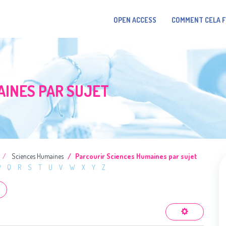
OPEN ACCESS
COMMENT CELA 
AINES PAR SUJET
Sciences Humaines
Parcourir Sciences Humaines par sujet
P
Q
R
S
T
U
V
W
X
Y
Z