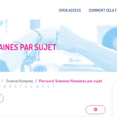
OPEN ACCESS
COMMENT CELA 
AINES PAR SUJET
Sciences Humaines
Parcourir Sciences Humaines par sujet
P
Q
R
S
T
U
V
W
X
Y
Z