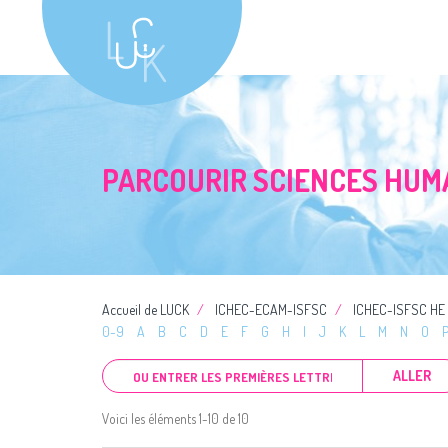
PARCOURIR SCIENCES HUM
Accueil de LUCK
ICHEC-ECAM-ISFSC
ICHEC-ISFSC HE
0-9
A
B
C
D
E
F
G
H
I
J
K
L
M
N
O
ALLER
Voici les éléments 1-10 de 10