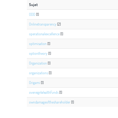
Sujet
ODD
[1]
Onlinetransparency
[2]
operationalexcellence
[1]
optimisation
[1]
optiontheory
[1]
Organization
[1]
organizations
[1]
Origami
[1]
overeignWealthFunds
[1]
owndamageoftheshareholder
[1]