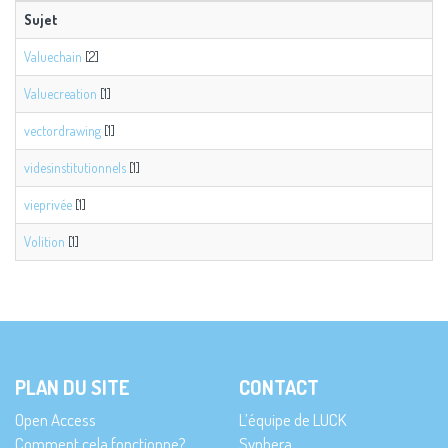
Sujet
Valuechain
[2]
Valuecreation
[1]
vectordrawing
[1]
videsinstitutionnels
[1]
vieprivée
[1]
Volition
[1]
PLAN DU SITE
CONTACT
Open Access
L’équipe de LUCK
Comment cela fonctionne?
Synhera