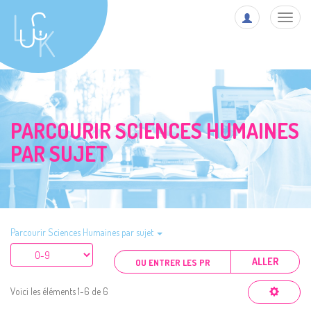
Toggl
navig
PARCOURIR SCIENCES HUMAINES
PAR SUJET
Parcourir Sciences Humaines par sujet
ALLER
Voici les éléments 1-6 de 6