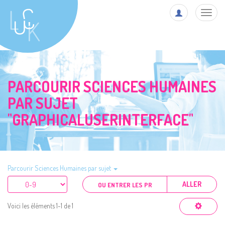
Toggl
navig
PARCOURIR SCIENCES HUMAINES
PAR SUJET
"GRAPHICALUSERINTERFACE"
Parcourir Sciences Humaines par sujet
ALLER
Voici les éléments 1-1 de 1