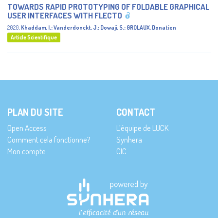
TOWARDS RAPID PROTOTYPING OF FOLDABLE GRAPHICAL
USER INTERFACES WITH FLECTO
2020
,
Khaddam, I.
;
Vanderdonckt, J.
;
Dowaji, S.
;
GROLAUX, Donatien
Article Scientifique
PLAN DU SITE
CONTACT
Open Access
L’équipe de LUCK
Comment cela fonctionne?
Synhera
Mon compte
CIC