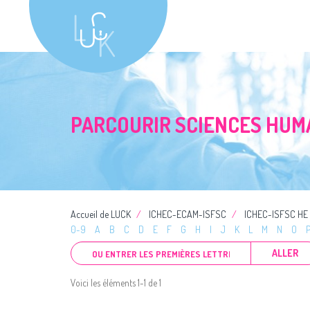
PARCOURIR SCIENCES HUMA
Accueil de LUCK
ICHEC-ECAM-ISFSC
ICHEC-ISFSC HE
0-9
A
B
C
D
E
F
G
H
I
J
K
L
M
N
O
ALLER
Voici les éléments 1-1 de 1