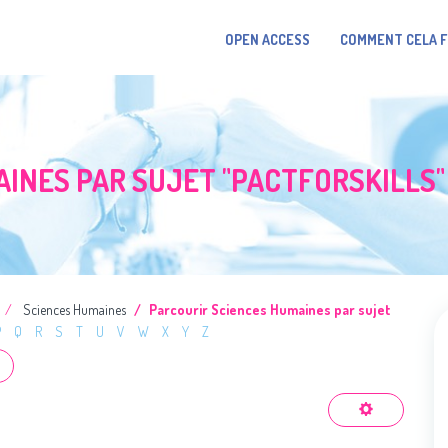
OPEN ACCESS
COMMENT CELA 
INES PAR SUJET "PACTFORSKILLS"
Sciences Humaines
Parcourir Sciences Humaines par sujet
P
Q
R
S
T
U
V
W
X
Y
Z