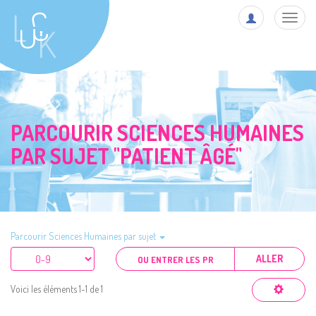
Toggl
navig
PARCOURIR SCIENCES HUMAINES
PAR SUJET "PATIENT ÂGÉ"
Parcourir Sciences Humaines par sujet
ALLER
Voici les éléments 1-1 de 1