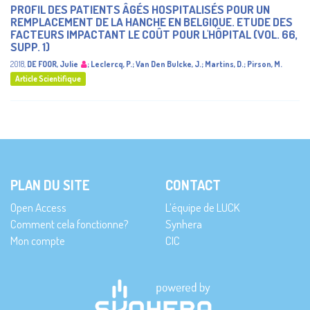
PROFIL DES PATIENTS ÂGÉS HOSPITALISÉS POUR UN
REMPLACEMENT DE LA HANCHE EN BELGIQUE. ETUDE DES
FACTEURS IMPACTANT LE COÛT POUR L'HÔPITAL (VOL. 66,
SUPP. 1)
2018
,
DE FOOR, Julie
;
Leclercq, P.
;
Van Den Bulcke, J.
;
Martins, D.
;
Pirson, M.
Article Scientifique
PLAN DU SITE
CONTACT
Open Access
L’équipe de LUCK
Comment cela fonctionne?
Synhera
Mon compte
CIC